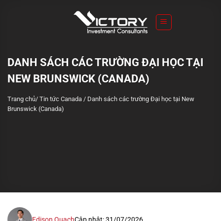
S
k
i
p
t
DANH SÁCH CÁC TRƯỜNG ĐẠI HỌC TẠI
o
NEW BRUNSWICK (CANADA)
c
o
Trang chủ
/
Tin tức Canada
/
Danh sách các trường Đại học tại New
n
Brunswick (Canada)
t
e
n
t
Edison Quach
Cập nhật: 31/07/2026