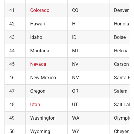
41
Colorado
CO
Denver
42
Hawaii
HI
Honolulu
43
Idaho
ID
Boise
44
Montana
MT
Helena
45
Nevada
NV
Carson Ci
46
New Mexico
NM
Santa Fe
47
Oregon
OR
Salem
48
Utah
UT
Salt Lake
49
Washington
WA
Olympia
50
Wyoming
WY
Cheyenn