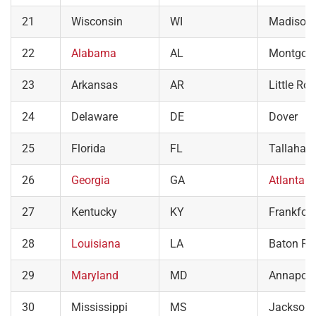
21
Wisconsin
WI
Madison
22
Alabama
AL
Montgom
23
Arkansas
AR
Little Ro
24
Delaware
DE
Dover
25
Florida
FL
Tallahas
26
Georgia
GA
Atlanta
27
Kentucky
KY
Frankfort
28
Louisiana
LA
Baton Ro
29
Maryland
MD
Annapoli
30
Mississippi
MS
Jackson