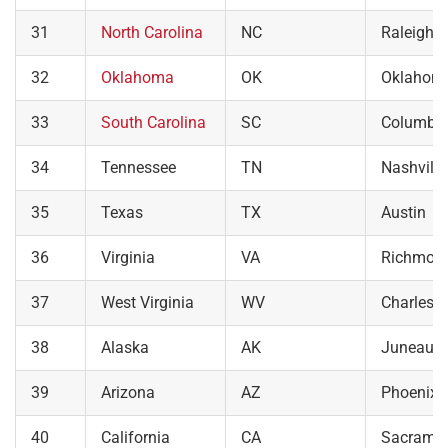
31
North Carolina
NC
Raleigh
32
Oklahoma
OK
Oklahoma
33
South Carolina
SC
Columbi
34
Tennessee
TN
Nashville
35
Texas
TX
Austin
36
Virginia
VA
Richmon
37
West Virginia
WV
Charlest
38
Alaska
AK
Juneau
39
Arizona
AZ
Phoenix
40
California
CA
Sacrame