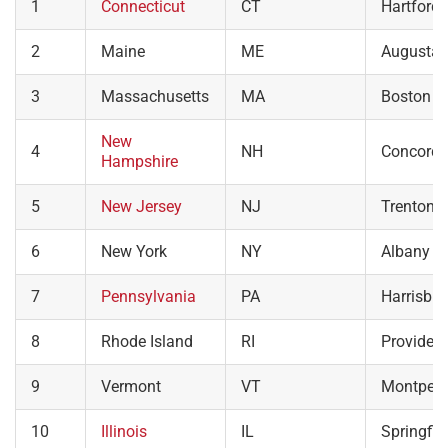
1
Connecticut
CT
Hartford
2
Maine
ME
Augusta
3
Massachusetts
MA
Boston
New
4
NH
Concord
Hampshire
5
New Jersey
NJ
Trenton
6
New York
NY
Albany
7
Pennsylvania
PA
Harrisbur
8
Rhode Island
RI
Providen
9
Vermont
VT
Montpeli
10
Illinois
IL
Springfie