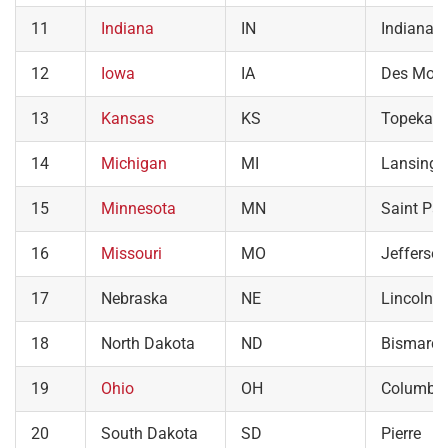
11
Indiana
IN
Indianapo
12
Iowa
IA
Des Moin
13
Kansas
KS
Topeka
14
Michigan
MI
Lansing
15
Minnesota
MN
Saint Pau
16
Missouri
MO
Jefferson
17
Nebraska
NE
Lincoln
18
North Dakota
ND
Bismarck
19
Ohio
OH
Columbu
20
South Dakota
SD
Pierre