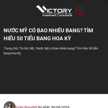
S
k
i
p
t
NƯỚC MỸ CÓ BAO NHIÊU BANG? TÌM
o
HIỂU 50 TIỂU BANG HOA KỲ
c
o
Trang chủ
/
Tin tức Mỹ
/
Nước Mỹ có bao nhiêu bang? Tìm hiểu 50 tiểu
n
bang Hoa Kỳ
t
e
n
t
Vicky Nguyễn
Cập nhật: 30/06/2026