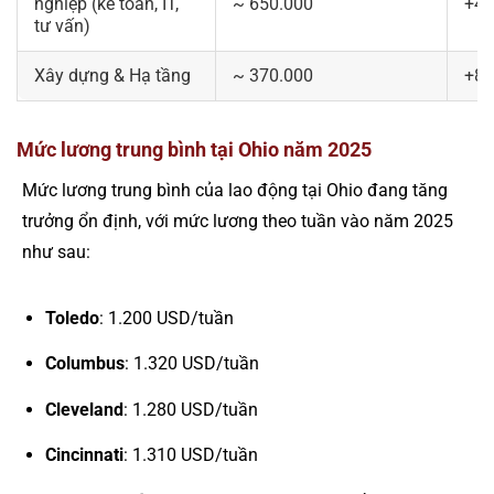
nghiệp (kế toán, IT,
~ 650.000
+4,
tư vấn)
Xây dựng & Hạ tầng
~ 370.000
+8,
Mức lương trung bình tại Ohio năm 2025
Mức lương trung bình của lao động tại Ohio đang tăng
trưởng ổn định, với mức lương theo tuần vào năm 2025
như sau:
Toledo
: 1.200 USD/tuần
Columbus
: 1.320 USD/tuần
Cleveland
: 1.280 USD/tuần
Cincinnati
: 1.310 USD/tuần