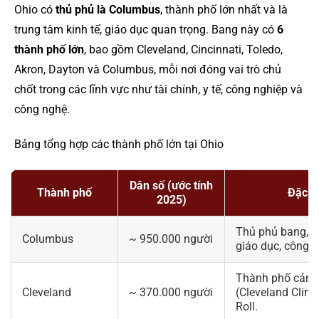
Ohio có
thủ phủ là Columbus
, thành phố lớn nhất và là
trung tâm kinh tế, giáo dục quan trọng. Bang này có
6
thành phố lớn
, bao gồm Cleveland, Cincinnati, Toledo,
Akron, Dayton và Columbus, mỗi nơi đóng vai trò chủ
chốt trong các lĩnh vực như tài chính, y tế, công nghiệp và
công nghệ.
Bảng tổng hợp các thành phố lớn tại Ohio
Dân số (ước tính
Thành phố
Đặc đ
2025)
Thủ phủ bang, tr
Columbus
~ 950.000 người
giáo dục, công n
Thành phố cảng,
Cleveland
~ 370.000 người
(Cleveland Clini
Roll.