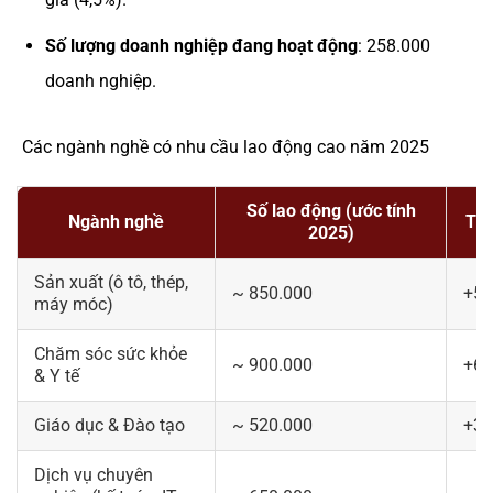
Số lượng doanh nghiệp đang hoạt động
: 258.000
doanh nghiệp.
Các ngành nghề có nhu cầu lao động cao năm 2025
Số lao động (ước tính
Ngành nghề
Tăn
2025)
Sản xuất (ô tô, thép,
~ 850.000
+5,
máy móc)
Chăm sóc sức khỏe
~ 900.000
+6,
& Y tế
Giáo dục & Đào tạo
~ 520.000
+3,
Dịch vụ chuyên