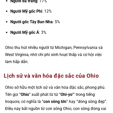
Người da trắng
: 77%
Người Mỹ gốc Phi
: 12%
Người gốc Tây Ban Nha
: 5%
Người Mỹ gốc Á
: 3%
Ohio thu hút nhiều người từ Michigan, Pennsylvania và
West Virginia, nhờ chi phí sinh hoạt thấp và cơ hội việc
làm hấp dẫn.
Lịch sử và văn hóa đặc sắc của Ohio
Ohio sở hữu một lịch sử và văn hóa đặc sắc, phong phú.
Tên gọi “
Ohio
” xuất phát từ từ “
Ohi-yo’
” trong tiếng
Iroquois, có nghĩa là “
con sông lớn
” hay “dòng sông đẹp”.
Điều này bắt nguồn từ con sông Ohio, con sông đóng vai