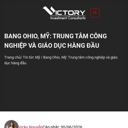
S
k
i
p
t
BANG OHIO, MỸ: TRUNG TÂM CÔNG
o
NGHIỆP VÀ GIÁO DỤC HÀNG ĐẦU
c
o
Trang chủ
/
Tin tức Mỹ
/
Bang Ohio, Mỹ: Trung tâm công nghiệp và giáo
n
dục hàng đầu
t
e
n
t
Vicky Nguyễn
Cập nhật: 30/06/2026