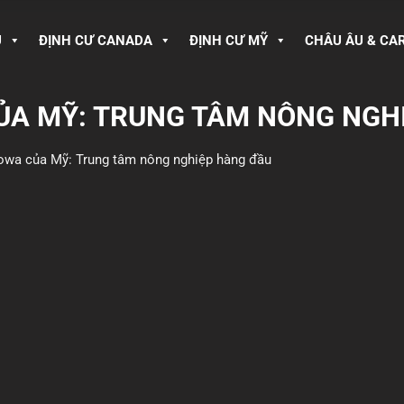
U
ĐỊNH CƯ CANADA
ĐỊNH CƯ MỸ
CHÂU ÂU & CA
ỦA MỸ: TRUNG TÂM NÔNG NGH
owa của Mỹ: Trung tâm nông nghiệp hàng đầu