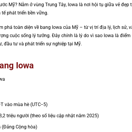
ước Mỹ? Nằm ở vùng Trung Tây, Iowa là nơi hội tụ giữa vẻ đẹp t
tế phát triển bền vững.
 phá toàn diện về bang Iowa của Mỹ – từ vị trí địa lý, lịch sử, 
ợng cuộc sống lý tưởng. Đây chính là lý do vì sao Iowa là điểm
, đầu tư và phát triển sự nghiệp tại Mỹ.
bang Iowa
owa
DT vào mùa hè (UTC−5)
3,2 triệu người (theo số liệu cập nhật năm 2025)
s (Đảng Cộng hòa)