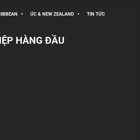
RIBBEAN
ÚC & NEW ZEALAND
TIN TỨC
IỆP HÀNG ĐẦU