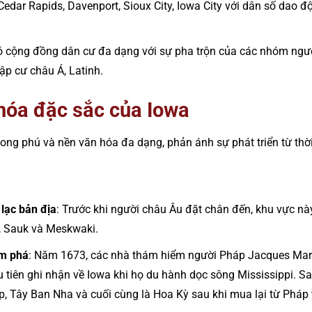
 Cedar Rapids, Davenport, Sioux City, Iowa City với dân số dao 
có cộng đồng dân cư đa dạng với sự pha trộn của các nhóm ngườ
p cư châu Á, Latinh.
 hóa đặc sắc của Iowa
ong phú và nền văn hóa đa dạng, phản ánh sự phát triển từ thời 
 lạc bản địa
: Trước khi người châu Âu đặt chân đến, khu vực này
, Sauk và Meskwaki.
ám phá
: Năm 1673, các nhà thám hiểm người Pháp Jacques Marqu
tiên ghi nhận về Iowa khi họ du hành dọc sông Mississippi. Sa
, Tây Ban Nha và cuối cùng là Hoa Kỳ sau khi mua lại từ Pháp