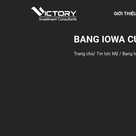
S
k
GIỚI THIỆ
i
p
t
BANG IOWA C
o
c
Trang chủ
/
Tin tức Mỹ
/
Bang I
o
n
t
e
n
t