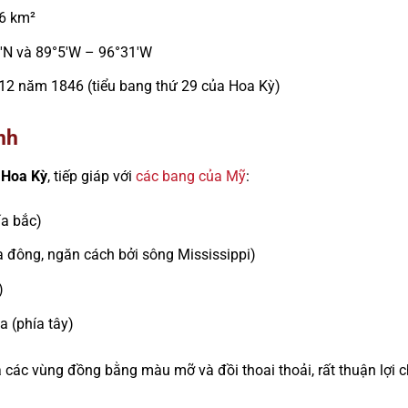
6 km²
0′N và 89°5′W – 96°31′W
 12 năm 1846 (tiểu bang thứ 29 của Hoa Kỳ)
ình
 Hoa Kỳ
, tiếp giáp với
các bang của Mỹ
:
ía bắc)
a đông, ngăn cách bởi sông Mississippi)
)
 (phía tây)
à các vùng đồng bằng màu mỡ và đồi thoai thoải, rất thuận lợi 