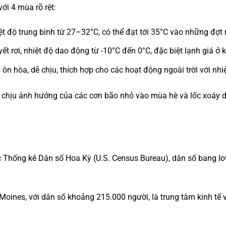
 với 4 mùa rõ rệt:
ệt độ trung bình từ 27–32°C, có thể đạt tới 35°C vào những đợ
yết rơi, nhiệt độ dao động từ -10°C đến 0°C, đặc biệt lạnh giá ở 
u ôn hòa, dễ chịu, thích hợp cho các hoạt động ngoài trời với nh
n chịu ảnh hưởng của các cơn bão nhỏ vào mùa hè và lốc xoáy 
ục Thống kê Dân số Hoa Kỳ (U.S. Census Bureau), dân số bang 
 Moines, với dân số khoảng 215.000 người, là trung tâm kinh tế