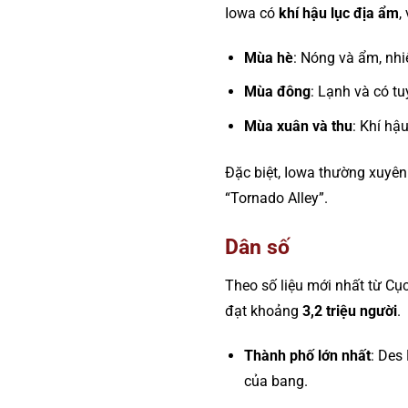
Iowa có
khí hậu lục địa ẩm
,
Mùa hè
: Nóng và ẩm, nhi
Mùa đông
: Lạnh và có tu
Mùa xuân và thu
: Khí hậ
Đặc biệt, Iowa thường xuyê
“Tornado Alley”.
Dân số
Theo số liệu mới nhất từ C
đạt khoảng
3,2 triệu người
.
Thành phố lớn nhất
: Des
của bang.