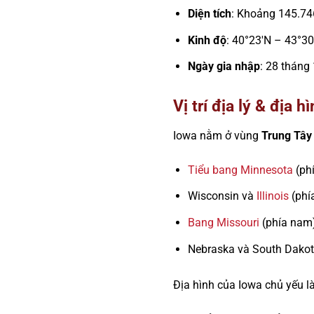
Diện tích
: Khoảng 145.74
Kinh độ
: 40°23′N – 43°3
Ngày gia nhập
: 28 tháng
Vị trí địa lý & địa h
Iowa nằm ở vùng
Trung Tây
Tiểu bang Minnesota
(ph
Wisconsin và
Illinois
(phí
Bang Missouri
(phía nam
Nebraska và South Dakota
Địa hình của Iowa chủ yếu l