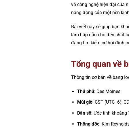
và công nghệ hiện đại của n
năng động của một nền kinh 
Bài viết này sẽ giúp bạn khám
làm hấp dẫn cho đến chất lư
đang tìm kiếm cơ hội định cư
Tổng quan về 
Thông tin cơ bản về bang I
Thủ phủ
: Des Moines
Múi giờ
: CST (UTC−6), C
Dân số
: Ước tính khoảng 
Thống đốc
: Kim Reynold