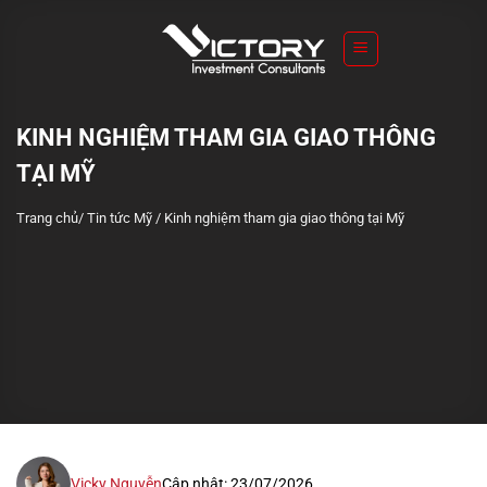
S
k
i
p
t
KINH NGHIỆM THAM GIA GIAO THÔNG
o
TẠI MỸ
c
o
Trang chủ
/
Tin tức Mỹ
/
Kinh nghiệm tham gia giao thông tại Mỹ
n
t
e
n
t
Vicky Nguyễn
Cập nhật: 23/07/2026