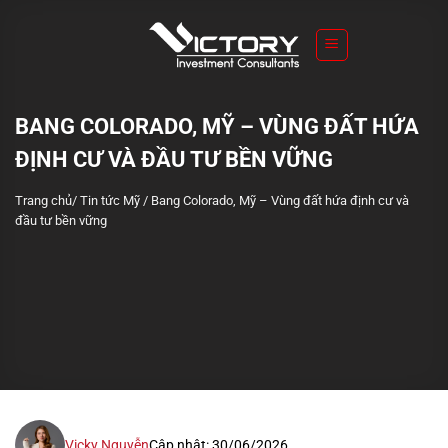
S
k
i
p
t
BANG COLORADO, MỸ – VÙNG ĐẤT HỨA
o
ĐỊNH CƯ VÀ ĐẦU TƯ BỀN VỮNG
c
o
Trang chủ
/
Tin tức Mỹ
/
Bang Colorado, Mỹ – Vùng đất hứa định cư và
n
đầu tư bền vững
t
e
n
t
Vicky Nguyễn
Cập nhật: 30/06/2026