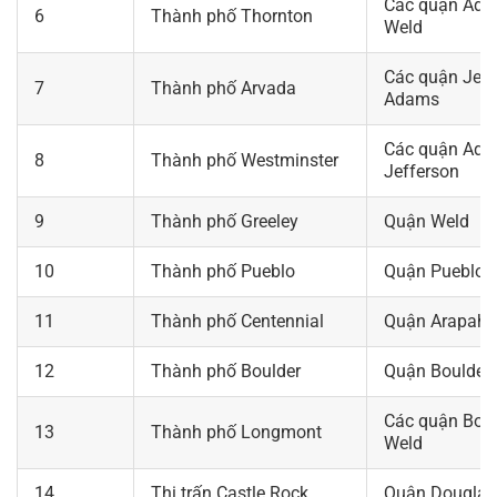
Các quận Ada
6
Thành phố Thornton
Weld
Các quận Jeff
7
Thành phố Arvada
Adams
Các quận Ada
8
Thành phố Westminster
Jefferson
9
Thành phố Greeley
Quận Weld
10
Thành phố Pueblo
Quận Pueblo
11
Thành phố Centennial
Quận Arapaho
12
Thành phố Boulder
Quận Boulder
Các quận Boul
13
Thành phố Longmont
Weld
14
Thị trấn Castle Rock
Quận Douglas