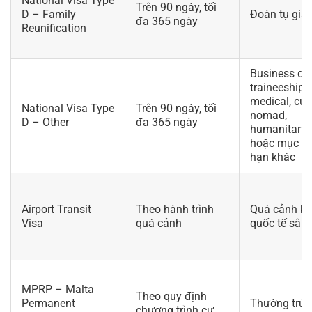
National Visa Type
Trên 90 ngày, tối
D – Family
Đoàn tụ gia 
đa 365 ngày
Reunification
Business dài
traineeship,
medical, cult
National Visa Type
Trên 90 ngày, tối
nomad,
D – Other
đa 365 ngày
humanitaria
hoặc mục đí
hạn khác
Airport Transit
Theo hành trình
Quá cảnh kh
Visa
quá cảnh
quốc tế sân
MPRP – Malta
Theo quy định
Permanent
Thường trú 
chương trình cư