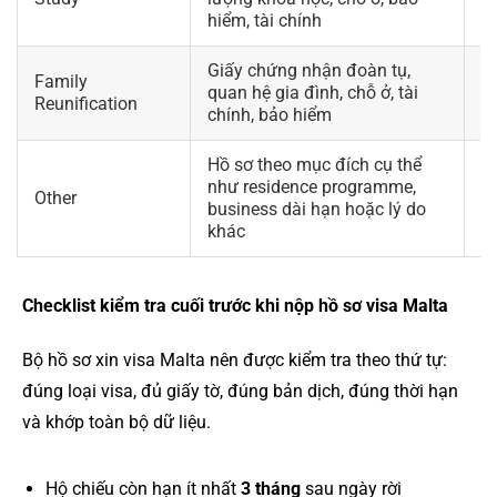
n
hiểm, tài chính
Giấy chứng nhận đoàn tụ,
Family
C
quan hệ gia đình, chỗ ở, tài
Reunification
Id
chính, bảo hiểm
Hồ sơ theo mục đích cụ thể
K
như residence programme,
Other
t
business dài hạn hoặc lý do
t
khác
Checklist kiểm tra cuối trước khi nộp hồ sơ visa Malta
Bộ hồ sơ xin visa Malta nên được kiểm tra theo thứ tự:
đúng loại visa, đủ giấy tờ, đúng bản dịch, đúng thời hạn
và khớp toàn bộ dữ liệu.
Hộ chiếu còn hạn ít nhất
3 tháng
sau ngày rời