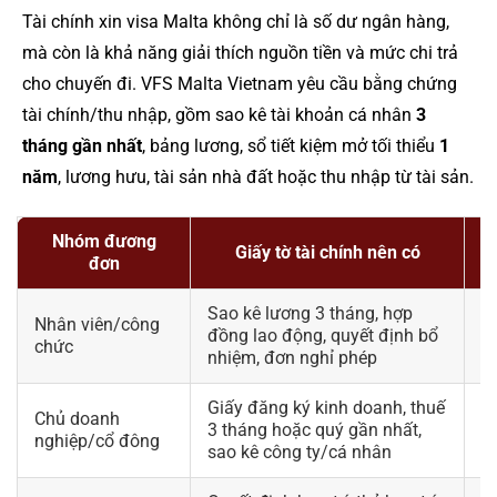
Tài chính xin visa Malta không chỉ là số dư ngân hàng,
mà còn là khả năng giải thích nguồn tiền và mức chi trả
cho chuyến đi. VFS Malta Vietnam yêu cầu bằng chứng
tài chính/thu nhập, gồm sao kê tài khoản cá nhân
3
tháng gần nhất
, bảng lương, sổ tiết kiệm mở tối thiểu
1
năm
, lương hưu, tài sản nhà đất hoặc thu nhập từ tài sản.
Nhóm đương
Giấy tờ tài chính nên có
đơn
Sao kê lương 3 tháng, hợp
Nhân viên/công
S
đồng lao động, quyết định bổ
chức
k
nhiệm, đơn nghỉ phép
Giấy đăng ký kinh doanh, thuế
Chủ doanh
D
3 tháng hoặc quý gần nhất,
nghiệp/cổ đông
đ
sao kê công ty/cá nhân