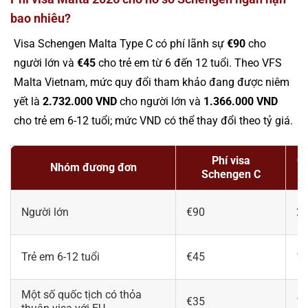
bao nhiêu?
Visa Schengen Malta Type C có phí lãnh sự
€90
cho
người lớn và
€45
cho trẻ em từ 6 đến 12 tuổi. Theo VFS
Malta Vietnam, mức quy đổi tham khảo đang được niêm
yết là
2.732.000 VND
cho người lớn và
1.366.000 VND
cho trẻ em 6-12 tuổi; mức VND có thể thay đổi theo tỷ giá.
Phí visa
Qu
Nhóm đương đơn
Schengen C
Người lớn
€90
2.
Trẻ em 6-12 tuổi
€45
1.
Một số quốc tịch có thỏa
€35
1.