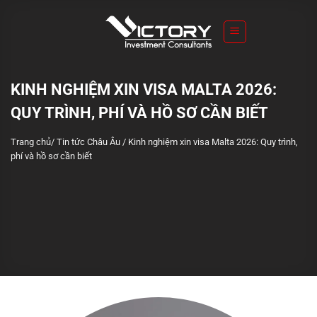
S
k
i
p
t
KINH NGHIỆM XIN VISA MALTA 2026:
o
QUY TRÌNH, PHÍ VÀ HỒ SƠ CẦN BIẾT
c
o
Trang chủ
/
Tin tức Châu Âu
/
Kinh nghiệm xin visa Malta 2026: Quy trình,
n
phí và hồ sơ cần biết
t
e
n
t