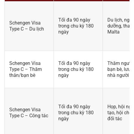
Tối đa 90 ngày
Du lịch, nghỉ
Schengen Visa
trong chu kỳ 180
dưỡng, tha
Type C – Du lịch
ngày
Malta
Schengen Visa
Tối đa 90 ngày
Thăm người 
Type C – Thăm
trong chu kỳ 180
bạn bè, lưu t
thân/bạn bè
ngày
nhà người m
Tối đa 90 ngày
Họp, hội ngh
Schengen Visa
trong chu kỳ 180
tạo, hội chợ,
Type C – Công tác
ngày
đối tác