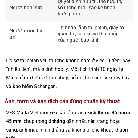
Quyết định hưu trí, thẻ hưu trí,
K
Người nghỉ hưu
sổ lương hưu, sao kê nhận
đ
lương hưu
Thư bảo lãnh tài chính, giấy tờ
Người được tài
K
quan hệ, sao kê và thu nhập
trợ
q
của người bảo lãnh
Hồ sơ tài chính yếu thường không nằm ở việc “ít tiền” hay
“nhiều tiền”, mà ở tính hợp lý. Một lịch trình 10 ngày tại
Malta cần khớp với thu nhập, số dư, booking, vé máy bay
và bảo hiểm Schengen.
Ảnh, form và bản dịch cần đúng chuẩn kỹ thuật
VFS Malta Vietnam yêu cầu ảnh visa kích thước
35 mm x
45 mm
, chụp trong
6 tháng
gần nhất, nền trắng hoặc
sáng, ảnh màu, nhìn thẳng và không bị che khuất khuôn