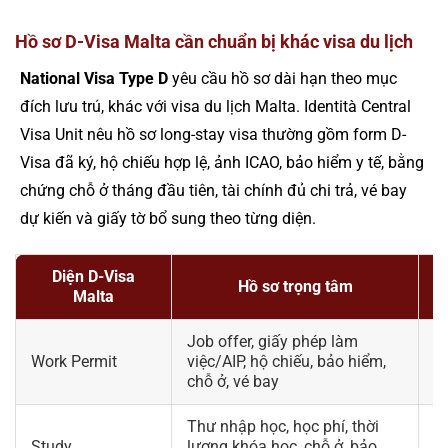
Hồ sơ D-Visa Malta cần chuẩn bị khác visa du lịch
National Visa Type D
yêu cầu hồ sơ dài hạn theo mục
đích lưu trú, khác với visa du lịch Malta. Identità Central
Visa Unit nêu hồ sơ long-stay visa thường gồm form D-
Visa đã ký, hộ chiếu hợp lệ, ảnh ICAO, bảo hiểm y tế, bằng
chứng chỗ ở tháng đầu tiên, tài chính đủ chi trả, vé bay
dự kiến và giấy tờ bổ sung theo từng diện.
Diện D-Visa
Hồ sơ trọng tâm
Malta
Job offer, giấy phép làm
V
Work Permit
việc/AIP, hộ chiếu, bảo hiểm,
t
chỗ ở, vé bay
đ
Thư nhập học, học phí, thời
K
Study
lượng khóa học, chỗ ở, bảo