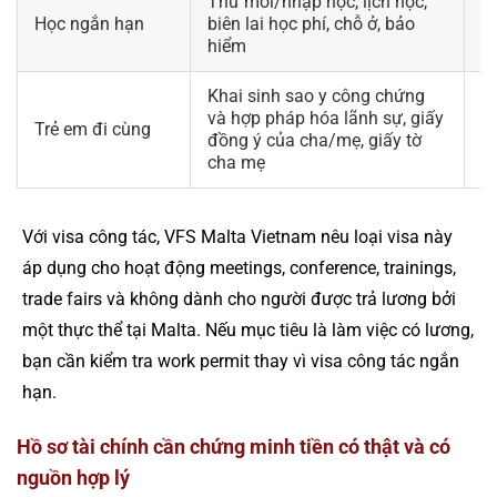
Thư mời/nhập học, lịch học,
K
Học ngắn hạn
biên lai học phí, chỗ ở, bảo
n
hiểm
Khai sinh sao y công chứng
T
và hợp pháp hóa lãnh sự, giấy
Trẻ em đi cùng
d
đồng ý của cha/mẹ, giấy tờ
g
cha mẹ
Với visa công tác, VFS Malta Vietnam nêu loại visa này
áp dụng cho hoạt động meetings, conference, trainings,
trade fairs và không dành cho người được trả lương bởi
một thực thể tại Malta. Nếu mục tiêu là làm việc có lương,
bạn cần kiểm tra work permit thay vì visa công tác ngắn
hạn.
Hồ sơ tài chính cần chứng minh tiền có thật và có
nguồn hợp lý