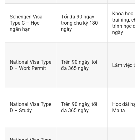
Khóa học ng
Schengen Visa
Tối đa 90 ngày
training, ch
Type C – Học
trong chu kỳ 180
trình học dư
ngắn hạn
ngày
ngày
National Visa Type
Trên 90 ngày, tối
Làm việc tại
D – Work Permit
đa 365 ngày
National Visa Type
Trên 90 ngày, tối
Học dài hạn 
D – Study
đa 365 ngày
Malta