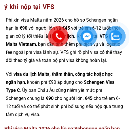
ý khi nộp tại VFS
Phí xin visa Malta năm 2026 cho hồ sơ Schengen ngắn
hạn là
€90
với người lớn và
€45
với trẻ em 6-12 tuổi; thời
gian xử lý tối thiểu là
15 ngày lịch.
Khi nộp tại
VFS Global
Malta Vietnam
, bạn cần tính thêm phí dịch vụ và logistic
fee ngoài phí visa lãnh sự. VFS ghi rõ phí visa có thể thay
đổi theo tỷ giá và toàn bộ phí visa không hoàn lại.
Với
visa du lịch Malta, thăm thân, công tác hoặc học
ngắn hạn
, khoản phí €90 áp dụng cho
Schengen Visa
Type C
. Ủy ban Châu Âu cũng niêm yết mức phí
Schengen chung là
€90
cho người lớn,
€45
cho trẻ em 6-
12 tuổi và có thể phát sinh phí bổ sung nếu nộp qua trung
tâm dịch vụ visa.
Phí visa Malta 2026 cho hồ sơ Schengen ngắn hạn