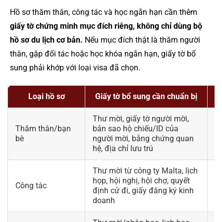
Hồ sơ thăm thân, công tác và học ngắn hạn cần thêm
giấy tờ chứng minh mục đích riêng, không chỉ dùng bộ
hồ sơ du lịch cơ bản.
Nếu mục đích thật là thăm người
thân, gặp đối tác hoặc học khóa ngắn hạn, giấy tờ bổ
sung phải khớp với loại visa đã chọn.
Loại hồ sơ
Giấy tờ bổ sung cần chuẩn bị
Thư mời, giấy tờ người mời,
K
Thăm thân/bạn
bản sao hộ chiếu/ID của
qu
bè
người mời, bằng chứng quan
tr
hệ, địa chỉ lưu trú
Thư mời từ công ty Malta, lịch
họp, hội nghị, hội chợ, quyết
B
Công tác
định cử đi, giấy đăng ký kinh
l
doanh