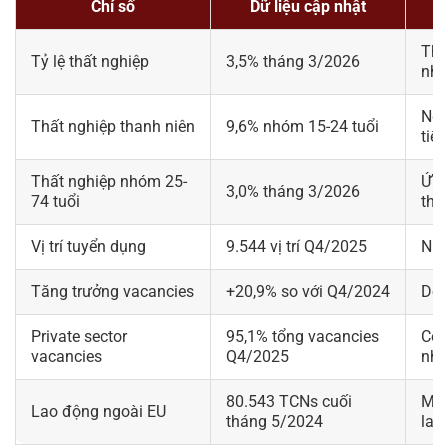
Chỉ số
Dữ liệu cập nhật
Thị
Tỷ lệ thất nghiệp
3,5% tháng 3/2026
như
Ngư
Thất nghiệp thanh niên
9,6% nhóm 15-24 tuổi
tiế
Thất nghiệp nhóm 25-
Ứng
3,0% tháng 3/2026
74 tuổi
thư
Vị trí tuyển dụng
9.544 vị trí Q4/2025
Nhu
Tăng trưởng vacancies
+20,9% so với Q4/2024
Doa
Private sector
95,1% tổng vacancies
Cơ 
vacancies
Q4/2025
nhâ
80.543 TCNs cuối
Mal
Lao động ngoài EU
tháng 5/2024
lao