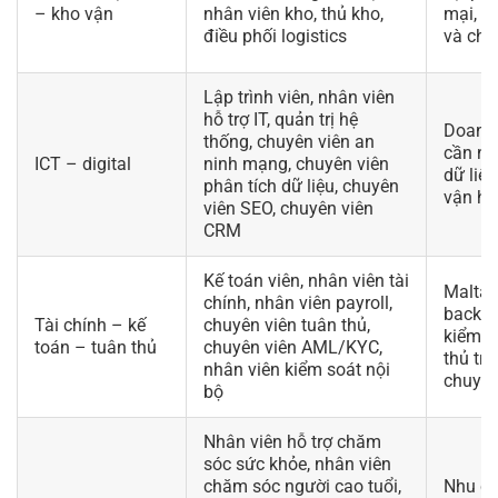
– kho vận
nhân viên kho, thủ kho,
mại, v
điều phối logistics
và chu
Lập trình viên, nhân viên
hỗ trợ IT, quản trị hệ
Doanh 
thống, chuyên viên an
cần nh
ICT – digital
ninh mạng, chuyên viên
dữ liệu
phân tích dữ liệu, chuyên
vận hà
viên SEO, chuyên viên
CRM
Kế toán viên, nhân viên tài
Malta 
chính, nhân viên payroll,
back-of
Tài chính – kế
chuyên viên tuân thủ,
kiểm so
toán – tuân thủ
chuyên viên AML/KYC,
thủ tr
nhân viên kiểm soát nội
chuyê
bộ
Nhân viên hỗ trợ chăm
sóc sức khỏe, nhân viên
chăm sóc người cao tuổi,
Nhu cầ