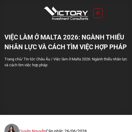
S
k
i
p
t
VIỆC LÀM Ở MALTA 2026: NGÀNH THIẾU
o
NHÂN LỰC VÀ CÁCH TÌM VIỆC HỢP PHÁP
c
o
Trang chủ
/
Tin tức Châu Âu
/
Việc làm ở Malta 2026: Ngành thiếu nhân lực
n
và cách tìm việc hợp pháp
t
e
n
t
Quyên Nguyễn
Cập nhật: 26/06/2026