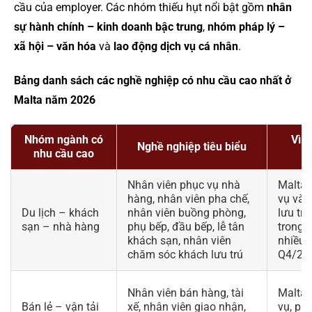
cầu của employer. Các nhóm thiếu hụt nổi bật gồm
nhân
sự hành chính – kinh doanh bậc trung
,
nhóm pháp lý –
xã hội – văn hóa
và
lao động dịch vụ cá nhân
.
Bảng danh sách các nghề nghiệp có nhu cầu cao nhất ở
Malta năm 2026
Nhóm ngành có
Vì s
Nghề nghiệp tiêu biểu
nhu cầu cao
Nhân viên phục vụ nhà
Malta 
hàng, nhân viên pha chế,
vụ và 
Du lịch – khách
nhân viên buồng phòng,
lưu tr
sạn – nhà hàng
phụ bếp, đầu bếp, lễ tân
trong 
khách sạn, nhân viên
nhiều 
chăm sóc khách lưu trú
Q4/20
Nhân viên bán hàng, tài
Malta 
Bán lẻ – vận tải
xế, nhân viên giao nhận,
vụ, ph