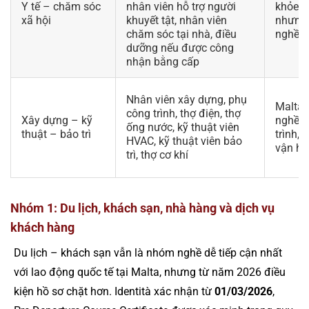
Y tế – chăm sóc
nhân viên hỗ trợ người
khỏe và
xã hội
khuyết tật, nhân viên
nhưng 
chăm sóc tại nhà, điều
nghề n
dưỡng nếu được công
nhận bằng cấp
Nhân viên xây dựng, phụ
Malta 
công trình, thợ điện, thợ
Xây dựng – kỹ
nghề c
ống nước, kỹ thuật viên
thuật – bảo trì
trình, 
HVAC, kỹ thuật viên bảo
vận hàn
trì, thợ cơ khí
Nhóm 1: Du lịch, khách sạn, nhà hàng và dịch vụ
khách hàng
Du lịch – khách sạn vẫn là nhóm nghề dễ tiếp cận nhất
với lao động quốc tế tại Malta, nhưng từ năm 2026 điều
kiện hồ sơ chặt hơn. Identità xác nhận từ
01/03/2026
,