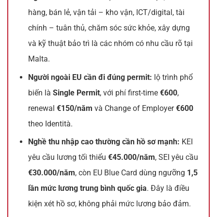
hàng, bán lẻ, vận tải – kho vận, ICT/digital, tài
chính – tuân thủ, chăm sóc sức khỏe, xây dựng
và kỹ thuật bảo trì là các nhóm có nhu cầu rõ tại
Malta.
Người ngoài EU cần đi đúng permit:
lộ trình phổ
biến là
Single Permit
, với phí first-time
€600
,
renewal
€150/năm
và Change of Employer
€600
theo Identità.
Nghề thu nhập cao thường cần hồ sơ mạnh:
KEI
yêu cầu lương tối thiểu
€45.000/năm
, SEI yêu cầu
€30.000/năm
, còn EU Blue Card dùng ngưỡng
1,5
lần mức lương trung bình quốc gia
. Đây là điều
kiện xét hồ sơ, không phải mức lương bảo đảm.