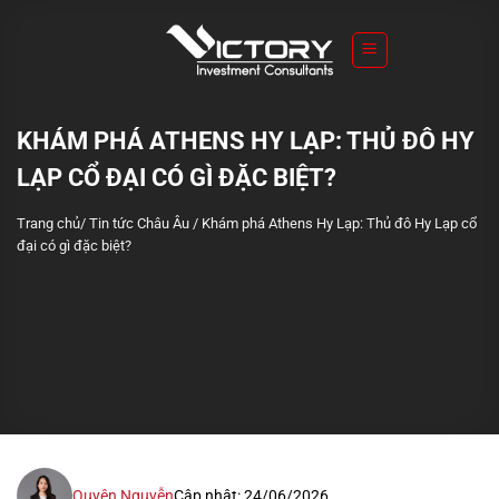
S
k
i
p
t
KHÁM PHÁ ATHENS HY LẠP: THỦ ĐÔ HY
o
LẠP CỔ ĐẠI CÓ GÌ ĐẶC BIỆT?
c
o
Trang chủ
/
Tin tức Châu Âu
/
Khám phá Athens Hy Lạp: Thủ đô Hy Lạp cổ
n
đại có gì đặc biệt?
t
e
n
t
Quyên Nguyễn
Cập nhật: 24/06/2026