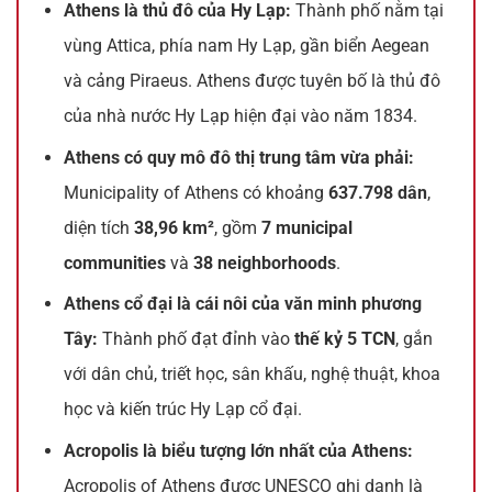
Athens là thủ đô của Hy Lạp:
Thành phố nằm tại
vùng Attica, phía nam Hy Lạp, gần biển Aegean
và cảng Piraeus. Athens được tuyên bố là thủ đô
của nhà nước Hy Lạp hiện đại vào năm 1834.
Athens có quy mô đô thị trung tâm vừa phải:
Municipality of Athens có khoảng
637.798 dân
,
diện tích
38,96 km²
, gồm
7 municipal
communities
và
38 neighborhoods
.
Athens cổ đại là cái nôi của văn minh phương
Tây:
Thành phố đạt đỉnh vào
thế kỷ 5 TCN
, gắn
với dân chủ, triết học, sân khấu, nghệ thuật, khoa
học và kiến trúc Hy Lạp cổ đại.
Acropolis là biểu tượng lớn nhất của Athens:
Acropolis of Athens được UNESCO ghi danh là