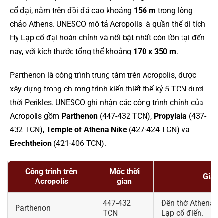
cổ đại, nằm trên đồi đá cao khoảng
156 m
trong lòng
chảo Athens. UNESCO mô tả Acropolis là quần thể di tích
Hy Lạp cổ đại hoàn chỉnh và nổi bật nhất còn tồn tại đến
nay, với kích thước tổng thể khoảng
170 x 350 m
.
Parthenon là công trình trung tâm trên Acropolis, được
xây dựng trong chương trình kiến thiết thế kỷ 5 TCN dưới
thời Perikles. UNESCO ghi nhận các công trình chính của
Acropolis gồm
Parthenon
(447-432 TCN),
Propylaia
(437-
432 TCN),
Temple of Athena Nike
(427-424 TCN) và
Erechtheion
(421-406 TCN).
Công trình trên
Mốc thời
Giá 
Acropolis
gian
447-432
Đền thờ Athena,
Parthenon
TCN
Lạp cổ điển.