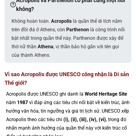
Acropolis và Parthenon có phải cùng một nơi
không?
Không hoàn toàn.
Acropolis
là quần thể di tích nằm
trên đồi đá ở Athens, còn
Parthenon
là công trình nổi
bật nhất trong quần thể này. Parthenon được xây để
thờ nữ thần
Athena
, vị thần bảo hộ gắn với tên gọi
của thành Athens.
Vì sao Acropolis được UNESCO công nhận là Di sản
Thế giới?
Acropolis được UNESCO ghi danh là
World Heritage Site
năm
1987
vì đáp ứng các tiêu chí nổi bật về kiến trúc, ảnh
hưởng văn hóa, tín ngưỡng và giá trị lịch sử. UNESCO xếp
Acropolis theo các tiêu chí
(i), (ii), (iii), (iv), (vi)
, trong đó
nhấn mạnh ảnh hưởng của quần thể này với kiến trúc cổ