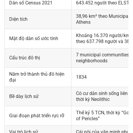
Dân số Census 2021
643.452 người theo ELSTA
38,96 km² theo Municipalit
Diện tích
Athens
Khoảng 16.370 người/km², 
Mật độ dân số ước tính
theo 637.798 người và 38,
7 municipal communities v
Cấu trúc đô thị
neighborhoods
Năm trở thành thủ đô hiện
1834
đại
Có cư dân sinh sống liên tụ
Bề dày lịch sử
thời kỳ Neolithic
Thế kỷ 5 TCN, thời kỳ “Gol
Giai đoạn phát triển rực rỡ
of Pericles”
Vai trò lịch sử
Cái nôi của văn minh phươ