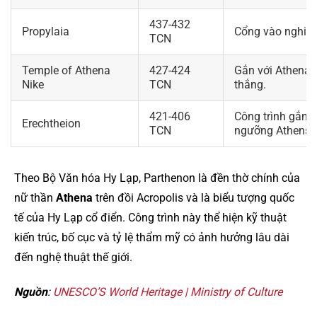
437-432
Propylaia
Cổng vào nghi lễ
TCN
Temple of Athena
427-424
Gắn với Athena N
Nike
TCN
thắng.
421-406
Công trình gắn v
Erechtheion
TCN
ngưỡng Athens.
Theo Bộ Văn hóa Hy Lạp, Parthenon là đền thờ chính của
nữ thần
Athena
trên đồi Acropolis và là biểu tượng quốc
tế của Hy Lạp cổ điển. Công trình này thể hiện kỹ thuật
kiến trúc, bố cục và tỷ lệ thẩm mỹ có ảnh hưởng lâu dài
đến nghệ thuật thế giới.
Nguồn
:
UNESCO’S World Heritage | Ministry of Culture