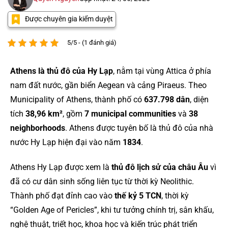
Được chuyên gia kiểm duyệt
5/5 - (1 đánh giá)
Athens là thủ đô của Hy Lạp
, nằm tại vùng Attica ở phía
nam đất nước, gần biển Aegean và cảng Piraeus. Theo
Municipality of Athens, thành phố có
637.798 dân
, diện
tích
38,96 km²
, gồm
7 municipal communities
và
38
neighborhoods
. Athens được tuyên bố là thủ đô của nhà
nước Hy Lạp hiện đại vào năm
1834
.
Athens Hy Lạp được xem là
thủ đô lịch sử của châu Âu
vì
đã có cư dân sinh sống liên tục từ thời kỳ Neolithic.
Thành phố đạt đỉnh cao vào
thế kỷ 5 TCN
, thời kỳ
“Golden Age of Pericles”, khi tư tưởng chính trị, sân khấu,
nghệ thuật, triết học, khoa học và kiến trúc phát triển