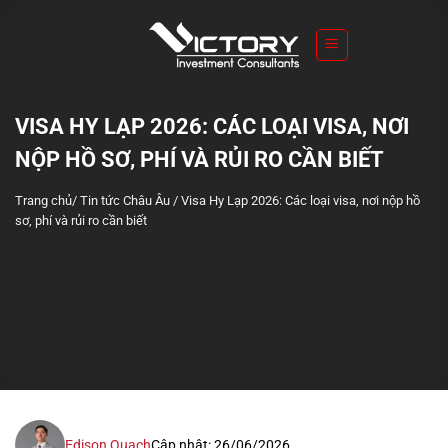
S
k
i
p
t
VISA HY LẠP 2026: CÁC LOẠI VISA, NƠI
o
NỘP HỒ SƠ, PHÍ VÀ RỦI RO CẦN BIẾT
c
o
Trang chủ
/
Tin tức Châu Âu
/
Visa Hy Lạp 2026: Các loại visa, nơi nộp hồ
n
sơ, phí và rủi ro cần biết
t
e
n
t
Edison Quach
Cập nhật: 26/06/2026