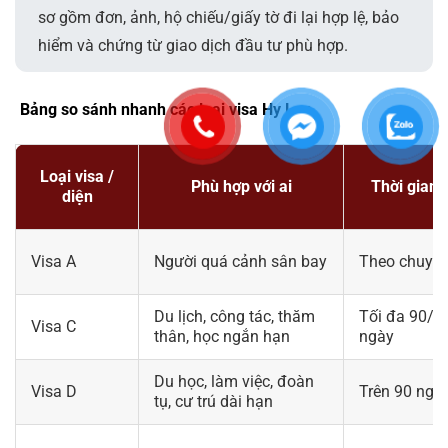
sơ gồm đơn, ảnh, hộ chiếu/giấy tờ đi lại hợp lệ, bảo
hiểm và chứng từ giao dịch đầu tư phù hợp.
Bảng so sánh nhanh các loại visa Hy Lạp
Loại visa /
Phù hợp với ai
Thời gian 
diện
Visa A
Người quá cảnh sân bay
Theo chuyến
Du lịch, công tác, thăm
Tối đa 90/1
Visa C
thân, học ngắn hạn
ngày
Du học, làm việc, đoàn
Visa D
Trên 90 ngà
tụ, cư trú dài hạn