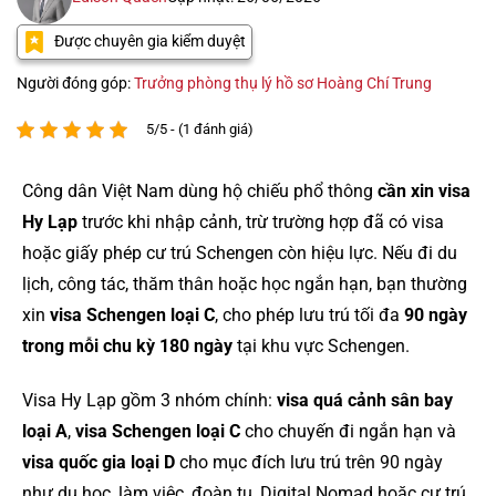
Được chuyên gia kiểm duyệt
Người đóng góp:
Trưởng phòng thụ lý hồ sơ Hoàng Chí Trung
5/5 - (1 đánh giá)
Công dân Việt Nam dùng hộ chiếu phổ thông
cần xin visa
Hy Lạp
trước khi nhập cảnh, trừ trường hợp đã có visa
hoặc giấy phép cư trú Schengen còn hiệu lực. Nếu đi du
lịch, công tác, thăm thân hoặc học ngắn hạn, bạn thường
xin
visa Schengen loại C
, cho phép lưu trú tối đa
90 ngày
trong mỗi chu kỳ 180 ngày
tại khu vực Schengen.
Visa Hy Lạp gồm 3 nhóm chính:
visa quá cảnh sân bay
loại A
,
visa Schengen loại C
cho chuyến đi ngắn hạn và
visa quốc gia loại D
cho mục đích lưu trú trên 90 ngày
như du học, làm việc, đoàn tụ, Digital Nomad hoặc cư trú