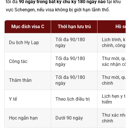
tối đa
90 ngày trong bất kỳ chu kỳ 180 ngày nào
tại khu
vực Schengen, nếu visa không bị giới hạn lãnh thổ.
Mục đích visa C
Thời hạn lưu trú
Hồ sơ 
Tối đa 90/180
Lịch trình, kh
Du lịch Hy Lạp
ngày
chính, công v
Tối đa 90/180
Thư mời, quan
Công tác
ngày
xác nhận côn
Tối đa 90/180
Thư mời, quan 
Thăm thân
ngày
chính
Lịch hẹn y tế,
Y tế
Theo lịch điều trị
hiểm
Thư xác nhận 
Học ngắn hạn
Dưới 90 ngày
chính