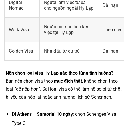
Digital
Người làm việc từ xa
Dài hạn
Nomad
cho nguồn ngoài Hy Lạp
Người có mục tiêu làm
Work Visa
Theo diện vi
việc tại Hy Lạp
Golden Visa
Nhà đầu tư cư trú
Dài hạn
Nên chọn loại visa Hy Lạp nào theo từng tình huống?
Bạn nên chọn visa theo
mục đích thật
, không chọn theo
loại “dễ nộp hơn”. Sai loại visa có thể làm hồ sơ bị từ chối,
bị yêu cầu nộp lại hoặc ảnh hưởng lịch sử Schengen.
Đi Athens – Santorini 10 ngày
: chọn Schengen Visa
Type C.