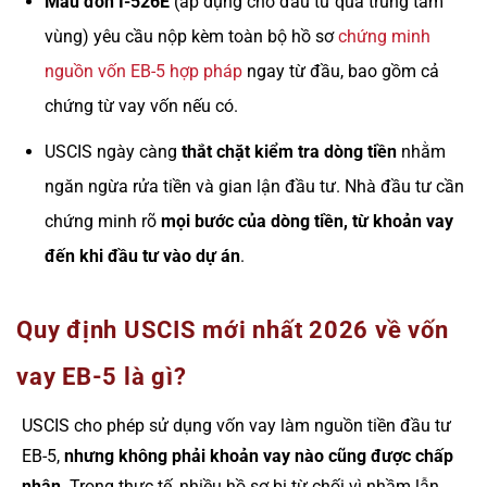
Mẫu đơn I-526E
(áp dụng cho đầu tư qua trung tâm
vùng) yêu cầu nộp kèm toàn bộ hồ sơ
chứng minh
nguồn vốn EB-5 hợp pháp
ngay từ đầu, bao gồm cả
chứng từ vay vốn nếu có.
USCIS ngày càng
thắt chặt kiểm tra dòng tiền
nhằm
ngăn ngừa rửa tiền và gian lận đầu tư. Nhà đầu tư cần
chứng minh rõ
mọi bước của dòng tiền, từ khoản vay
đến khi đầu tư vào dự án
.
Quy định USCIS mới nhất 2026 về vốn
vay EB-5 là gì?
USCIS cho phép sử dụng vốn vay làm nguồn tiền đầu tư
EB-5,
nhưng không phải khoản vay nào cũng được chấp
nhận
. Trong thực tế, nhiều hồ sơ bị từ chối vì nhầm lẫn