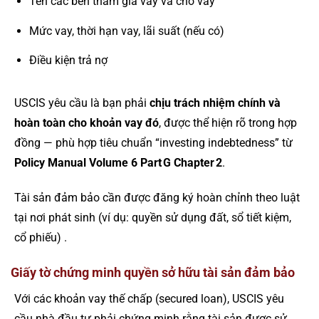
Tên các bên tham gia vay và cho vay
Mức vay, thời hạn vay, lãi suất (nếu có)
Điều kiện trả nợ
USCIS yêu cầu là bạn phải
chịu trách nhiệm chính và
hoàn toàn cho khoản vay đó
, được thể hiện rõ trong hợp
đồng — phù hợp tiêu chuẩn “investing indebtedness” từ
Policy Manual Volume 6 Part G Chapter 2
.
Tài sản đảm bảo cần được đăng ký hoàn chỉnh theo luật
tại nơi phát sinh (ví dụ: quyền sử dụng đất, sổ tiết kiệm,
cổ phiếu) .
Giấy tờ chứng minh quyền sở hữu tài sản đảm bảo
Với các khoản vay thế chấp (secured loan), USCIS yêu
cầu nhà đầu tư phải chứng minh rằng tài sản được sử