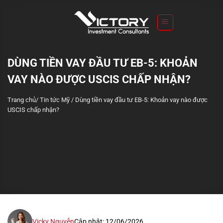
S
k
i
p
t
DÙNG TIỀN VAY ĐẦU TƯ EB-5: KHOẢN
o
VAY NÀO ĐƯỢC USCIS CHẤP NHẬN?
c
o
Trang chủ
/
Tin tức Mỹ
/
Dùng tiền vay đầu tư EB-5: Khoản vay nào được
n
USCIS chấp nhận?
t
e
n
t
Vicky Nguyễn
Cập nhật: 12/06/2026