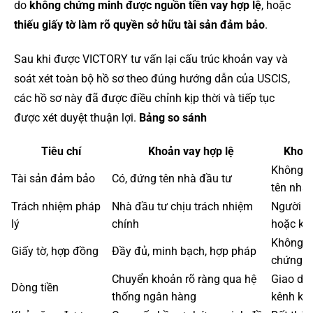
do
không chứng minh được nguồn tiền vay hợp lệ
, hoặc
thiếu giấy tờ làm rõ quyền sở hữu tài sản đảm bảo
.
Sau khi được VICTORY tư vấn lại cấu trúc khoản vay và
soát xét toàn bộ hồ sơ theo đúng hướng dẫn của USCIS,
các hồ sơ này đã được điều chỉnh kịp thời và tiếp tục
được xét duyệt thuận lợi.
Bảng so sánh
Tiêu chí
Khoản vay hợp lệ
Khoản
Không c
Tài sản đảm bảo
Có, đứng tên nhà đầu tư
tên nhà 
Trách nhiệm pháp
Nhà đầu tư chịu trách nhiệm
Người kh
lý
chính
hoặc kh
Không h
Giấy tờ, hợp đồng
Đầy đủ, minh bạch, hợp pháp
chứng m
Chuyển khoản rõ ràng qua hệ
Giao dịc
Dòng tiền
thống ngân hàng
kênh kh