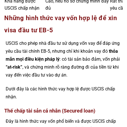
Khả năng được
Cao, nếu hồ sơ chứng minh đầy
Rất thấp
USCIS chấp nhận
đủ
yêu cầu
Những hình thức vay vốn hợp lệ để xin
visa đầu tư EB-5
USCIS cho phép nhà đầu tư sử dụng vốn vay để đáp ứng
yêu cầu tài chính EB‑5, nhưng chỉ khi khoản vay đó
thỏa
mãn mọi điều kiện pháp lý
: có tài sản bảo đảm, vốn phải
“at‑risk”
, và chứng minh rõ ràng đường đi của tiền từ khi
vay đến việc đầu tư vào dự án.
Dưới đây là các hình thức vay hợp lệ được USCIS chấp
nhận.
Thế chấp tài sản cá nhân (Secured loan)
Đây là hình thức vay vốn phổ biến và được USCIS chấp