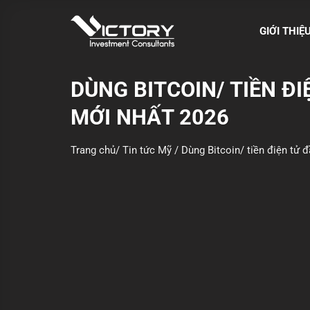
S
k
GIỚI THIỆ
i
p
t
DÙNG BITCOIN/ TIỀN Đ
o
MỚI NHẤT 2026
c
o
n
Trang chủ
/
Tin tức Mỹ
/
Dùng Bitcoin/ tiền điện tử
t
e
n
t