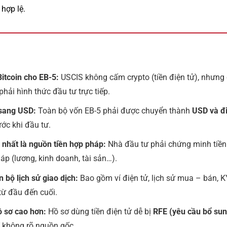
hợp lệ.
itcoin cho EB-5:
USCIS không cấm crypto (tiền điện tử), nhưng
phải hình thức đầu tư trực tiếp.
 sang USD:
Toàn bộ vốn EB-5 phải được chuyển thành
USD và đ
ước khi đầu tư.
 nhất là nguồn tiền hợp pháp:
Nhà đầu tư phải chứng minh tiền
áp (lương, kinh doanh, tài sản…).
n bộ lịch sử giao dịch:
Bao gồm ví điện tử, lịch sử mua – bán, K
 từ đầu đến cuối.
ồ sơ cao hơn:
Hồ sơ dùng tiền điện tử dễ bị
RFE (yêu cầu bổ sun
 không rõ nguồn gốc.