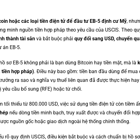
coin hoặc các loại tiền điện tử để đầu tư EB-5 định cư Mỹ
, như
ứng minh nguồn tiền hợp pháp theo yêu cầu của USCIS. Theo quy
nh thành tài sản
và bắt buộc phải
quy đổi sang USD, chuyển qu
ự án EB-5.
hồ sơ EB-5 không phải là bạn dùng Bitcoin hay tiền mặt, mà là
k
 tiền hợp pháp)
. Điều này bao gồm: tiền ban đầu dùng để mua c
trưởng ra sao và nghĩa vụ thuế liên quan đã được thực hiện ha
bị yêu cầu bổ sung (RFE) hoặc từ chối.
 tối thiểu từ 800.000 USD, việc sử dụng tiền điện tử còn tiềm ẩn 
phép
nếu dòng tiền minh bạch, truy xuất được và chuyển đổi h
ược nguồn gốc hoặc giao dịch ngoài hệ thống chính thống.
iểu rõ quy định USCIS, điều kiện bắt buộc và cách chuẩn bị hồ s