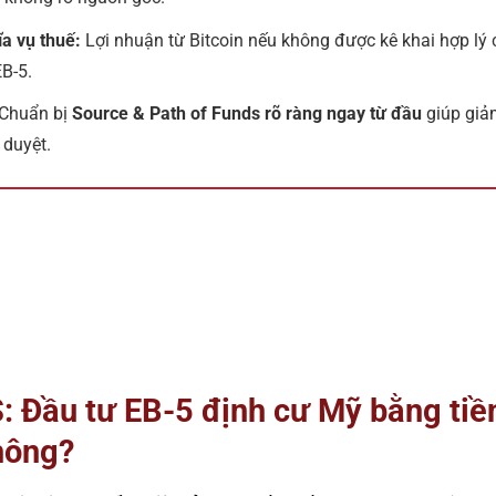
ĩa vụ thuế:
Lợi nhuận từ Bitcoin nếu không được kê khai hợp lý
EB-5.
Chuẩn bị
Source & Path of Funds rõ ràng ngay từ đầu
giúp giảm
 duyệt.
: Đầu tư EB-5 định cư Mỹ bằng tiền
hông?