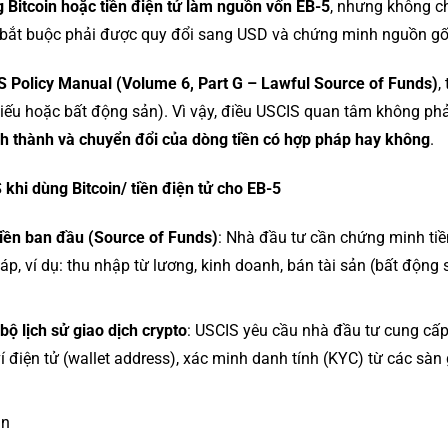
 Bitcoin hoặc tiền điện tử làm nguồn vốn EB-5
, nhưng không ch
ền bắt buộc phải được quy đổi sang USD và chứng minh nguồn g
 Policy Manual (Volume 6, Part G – Lawful Source of Funds)
,
iếu hoặc bất động sản). Vì vậy, điều USCIS quan tâm không phải 
nh thành và chuyển đổi của dòng tiền có hợp pháp hay không
.
 khi dùng Bitcoin/ tiền điện tử cho EB-5
iền ban đầu (Source of Funds)
: Nhà đầu tư cần chứng minh ti
p, ví dụ: thu nhập từ lương, kinh doanh, bán tài sản (bất động 
bộ lịch sử giao dịch crypto
: USCIS yêu cầu nhà đầu tư cung cấp 
 ví điện tử (wallet address), xác minh danh tính (KYC) từ các sàn
in