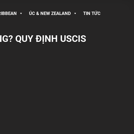
RIBBEAN
ÚC & NEW ZEALAND
TIN TỨC
NG? QUY ĐỊNH USCIS