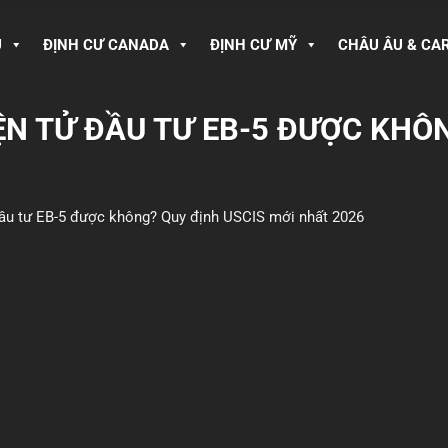
U
ĐỊNH CƯ CANADA
ĐỊNH CƯ MỸ
CHÂU ÂU & CA
IỆN TỬ ĐẦU TƯ EB-5 ĐƯỢC KHÔ
 đầu tư EB-5 được không? Quy định USCIS mới nhất 2026