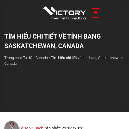
S
k
i
p
t
TÌM HIỂU CHI TIẾT VỀ TỈNH BANG
o
SASKATCHEWAN, CANADA
c
o
Trang chủ
/
Tin tức Canada
/
Tìm hiểu chi tiết về tỉnh bang Saskatchewan,
n
Canada
t
e
n
t
Edison Quach
Cập nhật: 23/04/2026