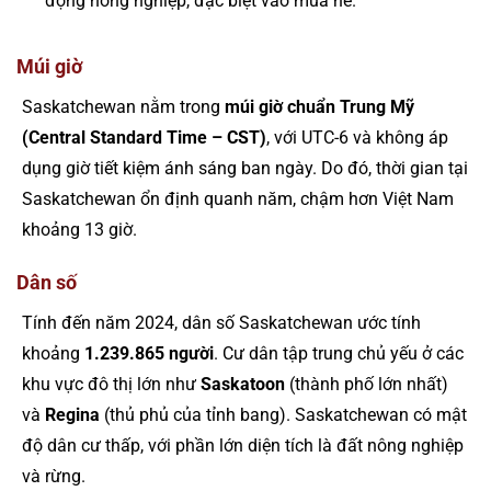
động nông nghiệp, đặc biệt vào mùa hè.
Múi giờ
Saskatchewan nằm trong
múi giờ chuẩn Trung Mỹ
(Central Standard Time – CST)
, với UTC-6 và không áp
dụng giờ tiết kiệm ánh sáng ban ngày. Do đó, thời gian tại
Saskatchewan ổn định quanh năm, chậm hơn Việt Nam
khoảng 13 giờ.
Dân số
Tính đến năm 2024, dân số Saskatchewan ước tính
khoảng
1.239.865 người
. Cư dân tập trung chủ yếu ở các
khu vực đô thị lớn như
Saskatoon
(thành phố lớn nhất)
và
Regina
(thủ phủ của tỉnh bang). Saskatchewan có mật
độ dân cư thấp, với phần lớn diện tích là đất nông nghiệp
và rừng.