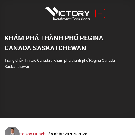
S
k
i
p
t
KHÁM PHÁ THÀNH PHỐ REGINA
o
CANADA SASKATCHEWAN
c
o
Trang chủ
/
Tin tức Canada
/
Khám phá thành phố Regina Canada
n
Saskatchewan
t
e
n
t
Edison Quach
Cập nhật: 24/04/2026