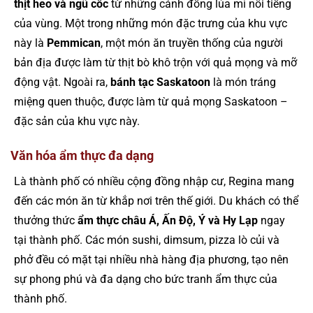
thịt heo và ngũ cốc
từ những cánh đồng lúa mì nổi tiếng
của vùng. Một trong những món đặc trưng của khu vực
này là
Pemmican
, một món ăn truyền thống của người
bản địa được làm từ thịt bò khô trộn với quả mọng và mỡ
động vật. Ngoài ra,
bánh tạc Saskatoon
là món tráng
miệng quen thuộc, được làm từ quả mọng Saskatoon –
đặc sản của khu vực này.
Văn hóa ẩm thực đa dạng
Là thành phố có nhiều cộng đồng nhập cư, Regina mang
đến các món ăn từ khắp nơi trên thế giới. Du khách có thể
thưởng thức
ẩm thực châu Á, Ấn Độ, Ý và Hy Lạp
ngay
tại thành phố. Các món sushi, dimsum, pizza lò củi và
phở đều có mặt tại nhiều nhà hàng địa phương, tạo nên
sự phong phú và đa dạng cho bức tranh ẩm thực của
thành phố.