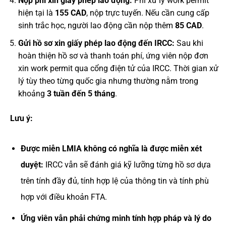
Nộp phí xin giấy phép lao động:
Phí xử lý work permit
hiện tại là
155 CAD
, nộp trực tuyến. Nếu cần cung cấp
sinh trắc học, người lao động cần nộp thêm
85 CAD
.
Gửi hồ sơ xin giấy phép lao động đến IRCC:
Sau khi
hoàn thiện hồ sơ và thanh toán phí, ứng viên nộp đơn
xin work permit qua cổng điện tử của IRCC. Thời gian xử
lý tùy theo từng quốc gia nhưng thường nằm trong
khoảng
3 tuần đến 5 tháng
.
Lưu ý:
Được miễn LMIA không có nghĩa là được miễn xét
duyệt:
IRCC vẫn sẽ đánh giá kỹ lưỡng từng hồ sơ dựa
trên tính đầy đủ, tính hợp lệ của thông tin và tính phù
hợp với điều khoản FTA.
Ứng viên vẫn phải chứng minh tính hợp pháp và lý do