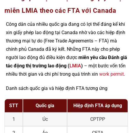
miễn LMIA theo các FTA với Canada
Công dân của nhiều quốc gia đang có lợi thế đáng kể khi
xin giấy phép lao động tại Canada nhờ vào các hiệp định
thương mại tự do (Free Trade Agreements – FTA) mà
chính phủ Canada đã ký kết. Những FTA này cho phép
người lao động đủ điều kiện được
miễn yêu cầu Đánh giá
tác động thị trường lao động (
LMIA
)
– một bước vốn tốn
nhiều thời gian và chi phí trong quá trình xin
work permit
.
Danh sách quốc gia và hiệp định FTA tương ứng
STT
Quốc gia
Hiệp định FTA áp dụng
1
Úc
CPTPP
2
Áo
CETA