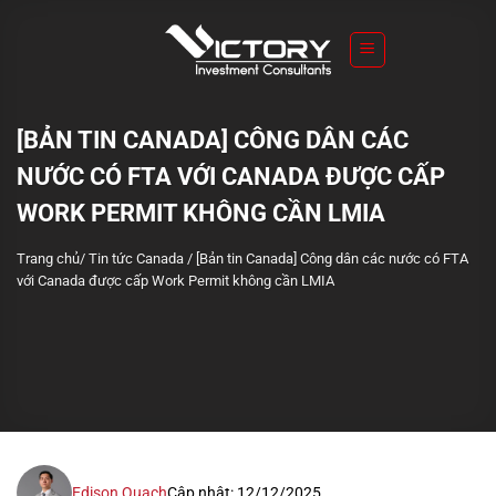
S
k
i
p
t
[BẢN TIN CANADA] CÔNG DÂN CÁC
o
NƯỚC CÓ FTA VỚI CANADA ĐƯỢC CẤP
c
o
WORK PERMIT KHÔNG CẦN LMIA
n
Trang chủ
/
Tin tức Canada
/
[Bản tin Canada] Công dân các nước có FTA
t
với Canada được cấp Work Permit không cần LMIA
e
n
t
Edison Quach
Cập nhật: 12/12/2025