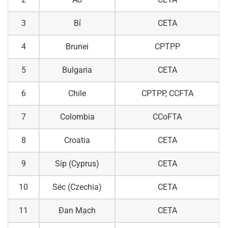
3
Bỉ
CETA
4
Brunei
CPTPP
5
Bulgaria
CETA
6
Chile
CPTPP, CCFTA
7
Colombia
CCoFTA
8
Croatia
CETA
9
Síp (Cyprus)
CETA
10
Séc (Czechia)
CETA
11
Đan Mạch
CETA