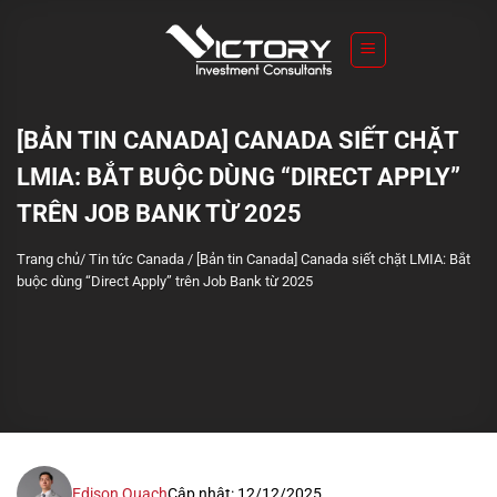
S
k
i
p
t
[BẢN TIN CANADA] CANADA SIẾT CHẶT
o
LMIA: BẮT BUỘC DÙNG “DIRECT APPLY”
c
o
TRÊN JOB BANK TỪ 2025
n
Trang chủ
/
Tin tức Canada
/
[Bản tin Canada] Canada siết chặt LMIA: Bắt
t
buộc dùng “Direct Apply” trên Job Bank từ 2025
e
n
t
Edison Quach
Cập nhật: 12/12/2025