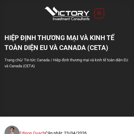
S
k
i
p
t
HIỆP ĐỊNH THƯƠNG MẠI VÀ KINH TẾ
o
TOÀN DIỆN EU VÀ CANADA (CETA)
c
o
Trang chủ
/
Tin tức Canada
/
Hiệp định thương mại và kinh tế toàn diện EU
n
và Canada (CETA)
t
e
n
t
Edison Quach
Cập nhật: 23/04/2026