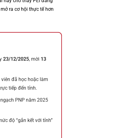
ái này cho thấy PEI đang
 mở ra cơ hội thực tế hơn
ày
23/12/2025
, mời
13
g viên đã học hoặc làm
rực tiếp đến tỉnh.
n ngạch PNP năm 2025
 mức độ “gắn kết với tỉnh”