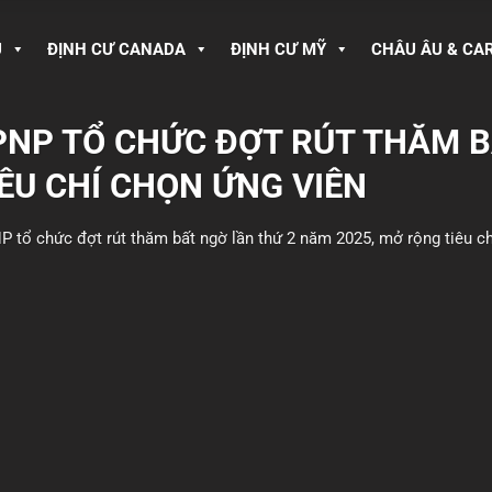
U
ĐỊNH CƯ CANADA
ĐỊNH CƯ MỸ
CHÂU ÂU & CA
 PNP TỔ CHỨC ĐỢT RÚT THĂM 
ÊU CHÍ CHỌN ỨNG VIÊN
NP tổ chức đợt rút thăm bất ngờ lần thứ 2 năm 2025, mở rộng tiêu c