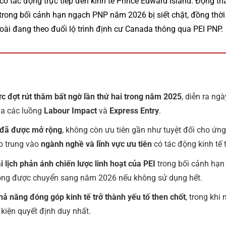
có tác động trực tiếp đến kinh tế Prince Edward Island. Động th
 trong bối cảnh hạn ngạch PNP năm 2026 bị siết chặt, đồng thời
ài đang theo đuổi lộ trình định cư Canada thông qua PEI PNP.
c đợt rút thăm bất ngờ lần thứ hai trong năm 2025
, diễn ra ng
a các luồng
Labour Impact
và
Express Entry
.
n đã được mở rộng
, không còn ưu tiên gần như tuyệt đối cho ứn
ập trung vào
ngành nghề và lĩnh vực ưu tiên
có tác động kinh tế t
i lịch phản ánh chiến lược linh hoạt của PEI
trong bối cảnh hạ
hông được chuyển sang năm 2026 nếu không sử dụng hết.
ả năng đóng góp kinh tế trở thành yếu tố then chốt
, trong khi
 kiện quyết định duy nhất.