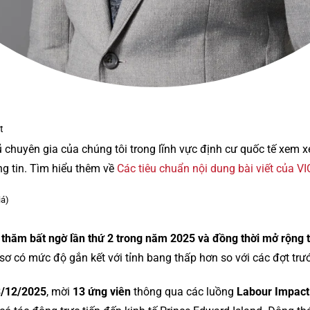
t
ũ chuyên gia của chúng tôi trong lĩnh vực định cư quốc tế xem 
ng tin. Tìm hiểu thêm về
Các tiêu chuẩn nội dung bài viết của V
iá)
 thăm bất ngờ lần thứ 2 trong năm 2025 và đồng thời mở rộng t
ơ có mức độ gắn kết với tỉnh bang thấp hơn so với các đợt trư
/12/2025
, mời
13 ứng viên
thông qua các luồng
Labour Impact