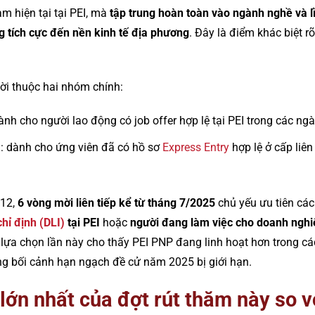
àm hiện tại tại PEI, mà
tập trung hoàn toàn vào ngành nghề và l
g tích cực đến nền kinh tế địa phương
. Đây là điểm khác biệt rõ
ời thuộc hai nhóm chính:
dành cho người lao động có job offer hợp lệ tại PEI trong các ng
m
: dành cho ứng viên đã có hồ sơ
Express Entry
hợp lệ ở cấp liê
/12,
6 vòng mời liên tiếp kể từ tháng 7/2025
chủ yếu ưu tiên cá
hỉ định (DLI)
tại PEI
hoặc
người đang làm việc cho doanh nghiệ
 lựa chọn lần này cho thấy PEI PNP đang linh hoạt hơn trong cá
ng bối cảnh hạn ngạch đề cử năm 2025 bị giới hạn.
lớn nhất của đợt rút thăm này so v