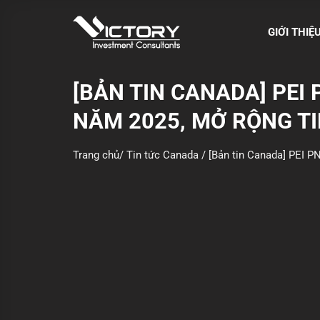
S
k
GIỚI THIỆ
i
p
t
[BẢN TIN CANADA] PEI
o
NĂM 2025, MỞ RỘNG TI
c
o
n
Trang chủ
/
Tin tức Canada
/
[Bản tin Canada] PEI P
t
e
n
t