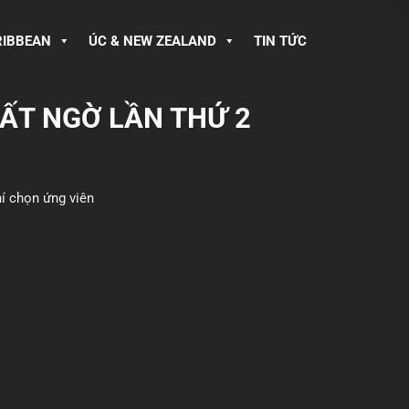
RIBBEAN
ÚC & NEW ZEALAND
TIN TỨC
BẤT NGỜ LẦN THỨ 2
hí chọn ứng viên