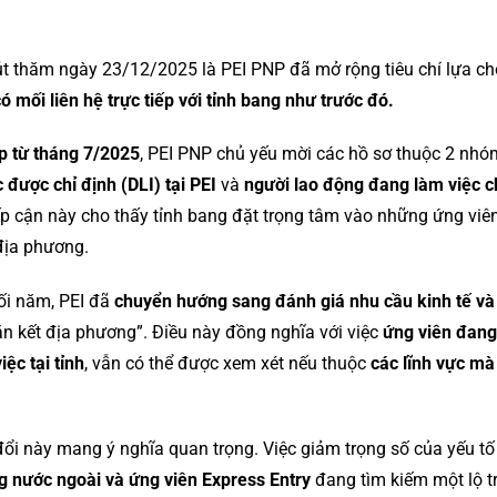
rút thăm ngày 23/12/2025 là PEI PNP đã mở rộng tiêu chí lựa c
ó mối liên hệ trực tiếp với tỉnh bang như trước đó.
ếp từ tháng 7/2025
, PEI PNP chủ yếu mời các hồ sơ thuộc 2 nh
 được chỉ định (DLI) tại PEI
và
người lao động đang làm việc ch
iếp cận này cho thấy tỉnh bang đặt trọng tâm vào những ứng viê
 địa phương.
uối năm, PEI đã
chuyển hướng sang đánh giá nhu cầu kinh tế và
n kết địa phương”. Điều này đồng nghĩa với việc
ứng viên đang
ệc tại tỉnh
, vẫn có thể được xem xét nếu thuộc
các lĩnh vực mà
đổi này mang ý nghĩa quan trọng. Việc giảm trọng số của yếu tố
g nước ngoài và ứng viên Express Entry
đang tìm kiếm một lộ tr