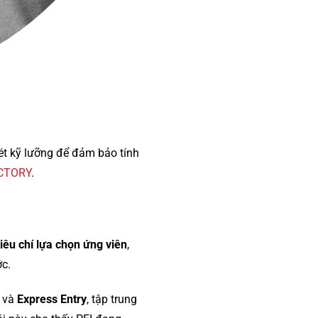
xét kỹ lưỡng để đảm bảo tính
ICTORY
.
iêu chí lựa chọn ứng viên
,
ớc.
và
Express Entry
, tập trung