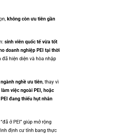
họn,
không còn ưu tiên gần
óm:
sinh viên quốc tế vừa tốt
o doanh nghiệp PEI tại thời
n đã hiện diện và hòa nhập
 ngành nghề ưu tiên
, thay vì
 làm việc ngoài PEI, hoặc
 PEI đang thiếu hụt nhân
 “đã ở PEI” giúp mở rộng
ình định cư tỉnh bang thực