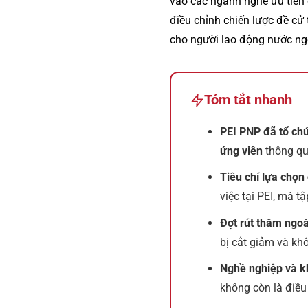
vào các ngành nghề ưu tiên 
điều chỉnh chiến lược đề cử
cho người lao động nước ngo
Tóm tắt nhanh
PEI PNP đã tổ chứ
ứng viên
thông qu
Tiêu chí lựa chọ
việc tại PEI, mà t
Đợt rút thăm ngoà
bị cắt giảm và k
Nghề nghiệp và kh
không còn là điều