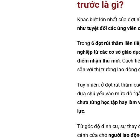
trước là gì?
Khác biệt lớn nhất của đợt 
như tuyệt đối các ứng viên c
Trong
6 đợt rút thăm liên ti
nghiệp từ các cơ sở giáo dục
điểm nhận thư mời
. Cách t
sẵn với thị trường lao động
Tuy nhiên, ở đợt rút thăm c
dựa chủ yếu vào mức độ “gắ
chưa từng học tập hay làm vi
lực
.
Từ góc độ định cư, sự thay 
cánh cửa cho
người lao độn