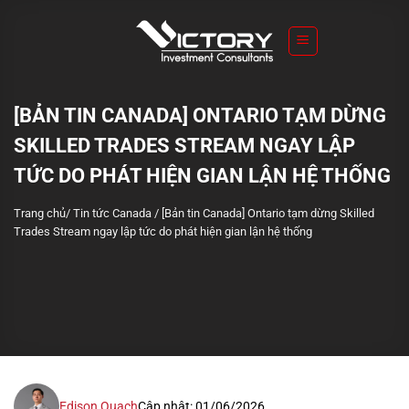
S
k
i
p
t
[BẢN TIN CANADA] ONTARIO TẠM DỪNG
o
SKILLED TRADES STREAM NGAY LẬP
c
o
TỨC DO PHÁT HIỆN GIAN LẬN HỆ THỐNG
n
Trang chủ
/
Tin tức Canada
/
[Bản tin Canada] Ontario tạm dừng Skilled
t
Trades Stream ngay lập tức do phát hiện gian lận hệ thống
e
n
t
Edison Quach
Cập nhật: 01/06/2026