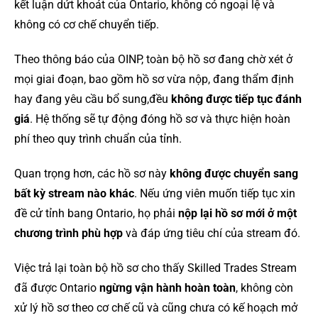
kết luận dứt khoát của Ontario, không có ngoại lệ và
không có cơ chế chuyển tiếp.
Theo thông báo của OINP, toàn bộ hồ sơ đang chờ xét ở
mọi giai đoạn, bao gồm hồ sơ vừa nộp, đang thẩm định
hay đang yêu cầu bổ sung,đều
không được tiếp tục đánh
giá
. Hệ thống sẽ tự động đóng hồ sơ và thực hiện hoàn
phí theo quy trình chuẩn của tỉnh.
Quan trọng hơn, các hồ sơ này
không được chuyển sang
bất kỳ stream nào khác
. Nếu ứng viên muốn tiếp tục xin
đề cử tỉnh bang Ontario, họ phải
nộp lại hồ sơ mới ở một
chương trình phù hợp
và đáp ứng tiêu chí của stream đó.
Việc trả lại toàn bộ hồ sơ cho thấy Skilled Trades Stream
đã được Ontario
ngừng vận hành hoàn toàn
, không còn
xử lý hồ sơ theo cơ chế cũ và cũng chưa có kế hoạch mở