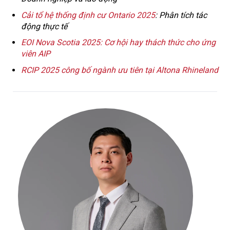
Cải tổ hệ thống định cư Ontario 2025
: Phân tích tác
động thực tế
EOI Nova Scotia 2025: Cơ hội hay thách thức cho ứng
viên AIP
RCIP 2025 công bố ngành ưu tiên tại Altona Rhineland