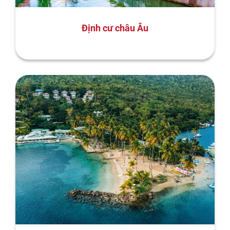
Định cư châu Âu