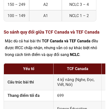
150 – 249
A2
NCLC 3 – 4
100 – 149
A1
NCLC 1 – 2
So sánh quy đổi giữa TCF Canada và TEF Canada
Mặc dù cả hai bài thi
TCF Canada và TEF Canada
đều
được IRCC chấp nhận, nhưng vẫn có sự khác biệt nhỏ
trong cách tính điểm và quy đổi sang
NCLC
.
Yếu tố
TCF Canada
4 kỹ năng (Nghe, Đọc,
4 
Cấu trúc bài thi
Viết, Nói)
Vi
Thang điểm tối đa
699
4
C
France Éducation