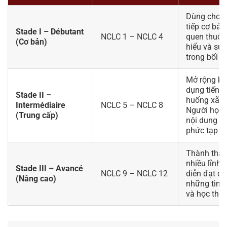
Dùng cho c
tiếp cơ bản
Stade I – Débutant
NCLC 1 – NCLC 4
quen thuộc
(Cơ bản)
hiểu và sử
trong bối c
Mở rộng khả
dụng tiếng 
Stade II –
huống xã hộ
Intermédiaire
NCLC 5 – NCLC 8
Người học c
(Trung cấp)
nội dung t
phức tạp h
Thành thạo
nhiều lĩnh 
Stade III – Avancé
NCLC 9 – NCLC 12
diễn đạt ch
(Nâng cao)
những tình
và học thuậ