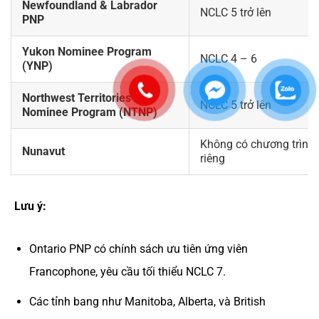
Newfoundland & Labrador
NCLC 5 trở lên
PNP
Yukon Nominee Program
NCLC 4 – 6
(YNP)
Northwest Territories
NCLC 5 trở lên
Nominee Program (NTNP)
Không có chương trình
Nunavut
riêng
Lưu ý:
Ontario PNP có chính sách ưu tiên ứng viên
Francophone, yêu cầu tối thiểu NCLC 7.
Các tỉnh bang như Manitoba, Alberta, và British