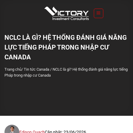
S
k
i
p
t
NCLC LÀ GÌ? HỆ THỐNG ĐÁNH GIÁ NĂNG
o
LỰC TIẾNG PHÁP TRONG NHẬP CƯ
c
o
CANADA
n
Trang chủ
/
Tin tức Canada
/
NCLC là gì? Hệ thống đánh giá năng lực tiếng
t
Pháp trong nhập cư Canada
e
n
t
Edison Quach
Cập nhật: 23/06/2026