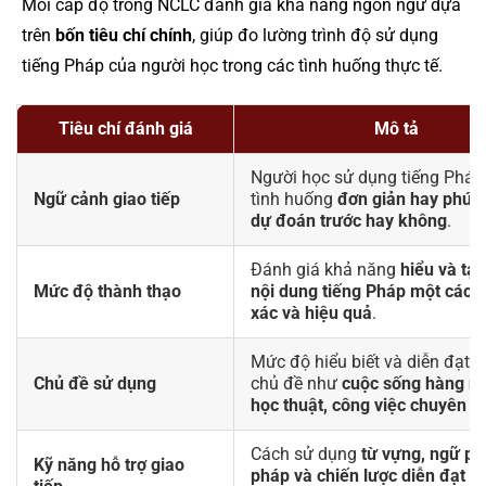
Mỗi cấp độ trong NCLC đánh giá khả năng ngôn ngữ dựa
trên
bốn tiêu chí chính
, giúp đo lường trình độ sử dụng
tiếng Pháp của người học trong các tình huống thực tế.
Tiêu chí đánh giá
Mô tả
Người học sử dụng tiếng Pháp
Ngữ cảnh giao tiếp
tình huống
đơn giản hay phức
dự đoán trước hay không
.
Đánh giá khả năng
hiểu và tạo
Mức độ thành thạo
nội dung tiếng Pháp một cách
xác và hiệu quả
.
Mức độ hiểu biết và diễn đạt v
Chủ đề sử dụng
chủ đề như
cuộc sống hàng ng
học thuật, công việc chuyên 
Cách sử dụng
từ vựng, ngữ ph
Kỹ năng hỗ trợ giao
pháp và chiến lược diễn đạt
để