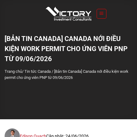
S
k
i
p
t
[BẢN TIN CANADA] CANADA NỚI ĐIỀU
o
KIỆN WORK PERMIT CHO ỨNG VIÊN PNP
c
o
TỪ 09/06/2026
n
Trang chủ
/
Tin tức Canada
/
[Bản tin Canada] Canada nới điều kiện work
t
permit cho ứng viên PNP từ 09/06/2026
e
n
t
Edison Quach
Cập nhật: 24/06/2026