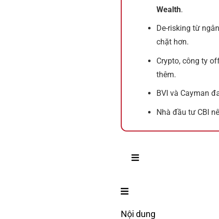
Wealth
.
De-risking từ ngâ
chặt hơn.
Crypto, công ty of
thêm.
BVI và Cayman đa
Nhà đầu tư CBI nên
Nội dung