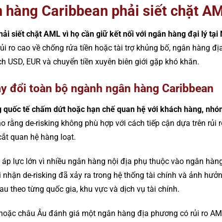
n hàng Caribbean phải siết chặt A
i siết chặt AML vì họ cần giữ kết nối với ngân hàng đại lý tại
ủi ro cao về chống rửa tiền hoặc tài trợ khủng bố, ngân hàng đ
ịch USD, EUR và chuyển tiền xuyên biên giới gặp khó khăn.
ay đổi toàn bộ ngành ngân hàng Caribbean
ng quốc tế chấm dứt hoặc hạn chế quan hệ với khách hàng, nh
 rằng de-risking không phù hợp với cách tiếp cận dựa trên rủi 
cắt quan hệ hàng loạt.
o áp lực lớn vì nhiều ngân hàng nội địa phụ thuộc vào ngân hàng
i nhận de-risking đã xảy ra trong hệ thống tài chính và ảnh hư
u theo từng quốc gia, khu vực và dịch vụ tài chính.
 hoặc châu Âu đánh giá một ngân hàng địa phương có rủi ro AM