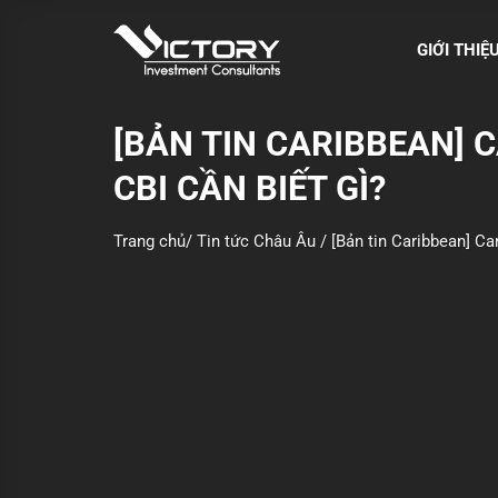
S
k
GIỚI THIỆ
i
p
t
[BẢN TIN CARIBBEAN] 
o
CBI CẦN BIẾT GÌ?
c
o
n
Trang chủ
/
Tin tức Châu Âu
/
[Bản tin Caribbean] Ca
t
e
n
t