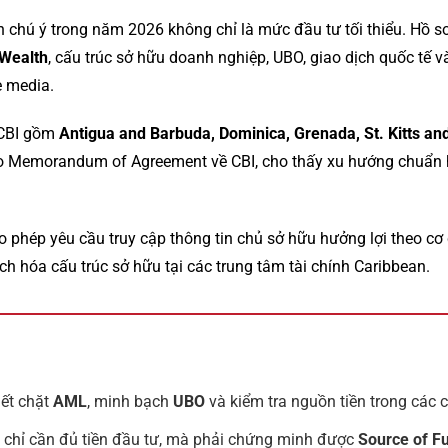
 chú ý trong năm 2026 không chỉ là mức đầu tư tối thiểu. Hồ sơ
 Wealth
, cấu trúc sở hữu doanh nghiệp, UBO, giao dịch quốc tế và
e media.
 CBI gồm
Antigua and Barbuda, Dominica, Grenada, St. Kitts and
heo Memorandum of Agreement về CBI, cho thấy xu hướng chuẩn 
ho phép yêu cầu truy cập thông tin chủ sở hữu hưởng lợi theo cơ
 hóa cấu trúc sở hữu tại các trung tâm tài chính Caribbean.
iết chặt
AML
, minh bạch
UBO
và kiểm tra nguồn tiền trong các 
 chỉ cần đủ tiền đầu tư, mà phải chứng minh được
Source of F