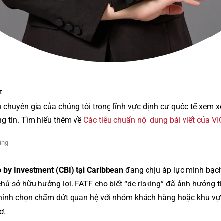
t
ũ chuyên gia của chúng tôi trong lĩnh vực định cư quốc tế xem 
ng tin. Tìm hiểu thêm về
Các tiêu chuẩn nội dung bài viết của V
ung
p by Investment (CBI) tại Caribbean
đang chịu áp lực minh bạch
chủ sở hữu hưởng lợi. FATF cho biết “de-risking” đã ảnh hưởng 
 chính chọn chấm dứt quan hệ với nhóm khách hàng hoặc khu vực 
ơ.