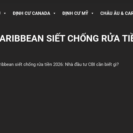
U
ĐỊNH CƯ CANADA
ĐỊNH CƯ MỸ
CHÂU ÂU & CA
CARIBBEAN SIẾT CHỐNG RỬA TI
ribbean siết chống rửa tiền 2026: Nhà đầu tư CBI cần biết gì?