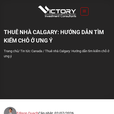
S
k
i
p
t
THUÊ NHÀ CALGARY: HƯỚNG DẪN TÌM
o
KIẾM CHỖ Ở ƯNG Ý
c
o
Trang chủ
/
Tin tức Canada
/
Thuê nhà Calgary: Hướng dẫn tìm kiếm chỗ ở
n
ưng ý
t
e
n
t
Edison Quach
Cập nhật: 02/07/2026