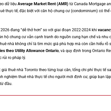
eo dữ liệu
Average Market Rent (AMR)
từ Canada Mortgage an
thuê thực tế, đặc biệt với căn hộ chung cư (condominium) có th
 2026 đang “dễ thở hơn” so với giai đoạn 2022-2024 khi
vacanc
căn hộ chung cư vẫn cạnh tranh do nguồn cung hạn chế và nhu c
huê nhà không chỉ là tìm mức giá phù hợp mà còn cần hiểu rõ 
ities theo Utility Allowance Ontario
, và quy định trong Ontario R
 rủi ro pháp lý.
t giá thuê nhà Toronto theo từng loại căn, tổng chi phí thực tế sau
nh nghiệm thuê nhà thực tế cho người mới định cư, giúp bạn lậ
từ đầu.