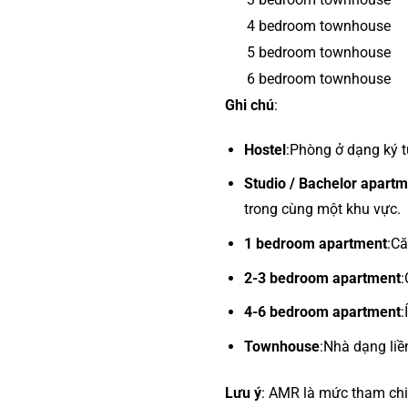
4 bedroom townhouse
5 bedroom townhouse
6 bedroom townhouse
Ghi chú
:
Hostel
:Phòng ở dạng ký t
Studio / Bachelor apart
trong cùng một khu vực.
1 bedroom apartment
:Că
2-3 bedroom apartment
:
4-6 bedroom apartment
:
Townhouse
:Nhà dạng liền
Lưu ý
: AMR là mức tham chiế