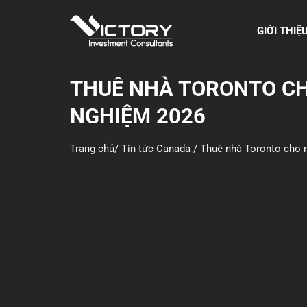
S
k
GIỚI THIỆ
i
p
t
THUÊ NHÀ TORONTO CHO
o
NGHIỆM 2026
c
o
n
Trang chủ
/
Tin tức Canada
/
Thuê nhà Toronto cho n
t
e
n
t