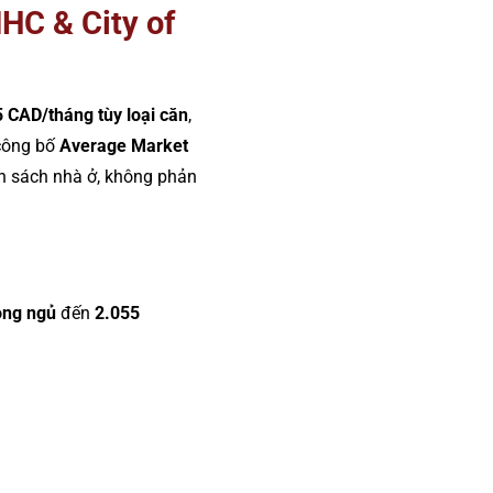
HC & City of
 CAD/tháng tùy loại căn
,
 công bố
Average Market
h sách nhà ở, không phản
òng ngủ
đến
2.055