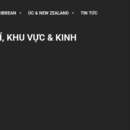
RIBBEAN
ÚC & NEW ZEALAND
TIN TỨC
, KHU VỰC & KINH