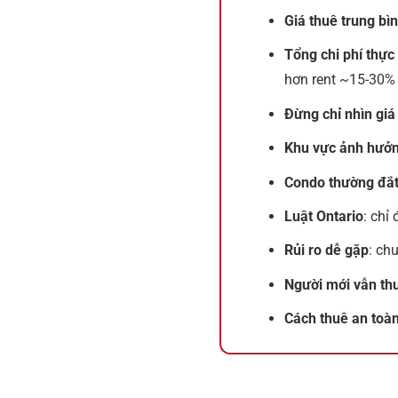
Giá thuê trung bì
Tổng chi phí thực 
hơn rent ~15-30%
Đừng chỉ nhìn giá
Khu vực ảnh hưởn
Condo thường đắt
Luật Ontario
: chỉ
Rủi ro dễ gặp
: ch
Người mới vẫn th
Cách thuê an toà