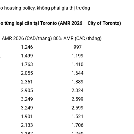
ho housing policy, không phải giá thị trường
eo từng loại căn tại Toronto (AMR 2026 – City of Toronto)
AMR 2026 (CAD/tháng)
80% AMR (CAD/tháng)
1.246
997
t
1.499
1.199
1.763
1.410
2.055
1.644
2.361
1.889
2.905
2.324
3.249
2.599
3.249
2.599
1.901
1.521
2.133
1.706
2.187
1.750