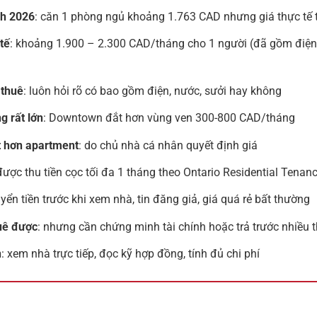
nh 2026
: căn 1 phòng ngủ khoảng 1.763 CAD nhưng giá thực tế
tế
: khoảng 1.900 – 2.300 CAD/tháng cho 1 người (đã gồm điện, 
 thuê
: luôn hỏi rõ có bao gồm điện, nước, sưởi hay không
g rất lớn
: Downtown đắt hơn vùng ven 300-800 CAD/tháng
 hơn apartment
: do chủ nhà cá nhân quyết định giá
 được thu tiền cọc tối đa 1 tháng theo Ontario Residential Tenanc
uyển tiền trước khi xem nhà, tin đăng giả, giá quá rẻ bất thường
uê được
: nhưng cần chứng minh tài chính hoặc trả trước nhiều 
n
: xem nhà trực tiếp, đọc kỹ hợp đồng, tính đủ chi phí