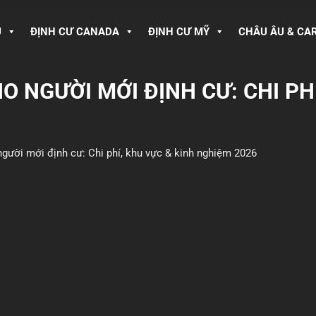
U
ĐỊNH CƯ CANADA
ĐỊNH CƯ MỸ
CHÂU ÂU & CA
 NGƯỜI MỚI ĐỊNH CƯ: CHI PHÍ
gười mới định cư: Chi phí, khu vực & kinh nghiệm 2026