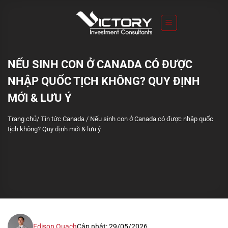
S
k
i
p
t
NẾU SINH CON Ở CANADA CÓ ĐƯỢC
o
NHẬP QUỐC TỊCH KHÔNG? QUY ĐỊNH
c
o
MỚI & LƯU Ý
n
Trang chủ
/
Tin tức Canada
/
Nếu sinh con ở Canada có được nhập quốc
t
tịch không? Quy định mới & lưu ý
e
n
t
Edison Quach
Cập nhật: 29/05/2026