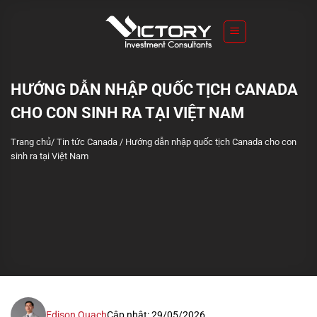
S
k
i
p
t
HƯỚNG DẪN NHẬP QUỐC TỊCH CANADA
o
CHO CON SINH RA TẠI VIỆT NAM
c
o
Trang chủ
/
Tin tức Canada
/
Hướng dẫn nhập quốc tịch Canada cho con
n
sinh ra tại Việt Nam
t
e
n
t
Edison Quach
Cập nhật: 29/05/2026