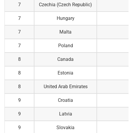
7
Czechia (Czech Republic)
7
Hungary
7
Malta
7
Poland
8
Canada
8
Estonia
8
United Arab Emirates
9
Croatia
9
Latvia
9
Slovakia