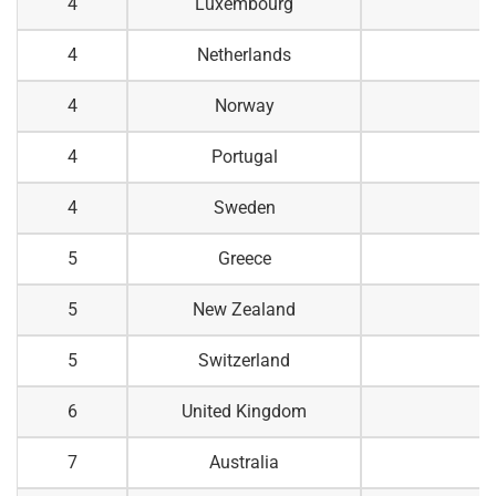
4
Luxembourg
4
Netherlands
4
Norway
4
Portugal
4
Sweden
5
Greece
5
New Zealand
5
Switzerland
6
United Kingdom
7
Australia