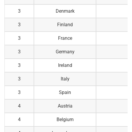
3
Denmark
3
Finland
3
France
3
Germany
3
Ireland
3
Italy
3
Spain
4
Austria
4
Belgium