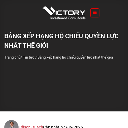
S
k
i
p
t
BẢNG XẾP HẠNG HỘ CHIẾU QUYỀN LỰC
o
NHẤT THẾ GIỚI
c
o
Trang chủ
/
Tin tức
/
Bảng xếp hạng hộ chiếu quyền lực nhất thế giới
n
t
e
n
t
Edison Quach
Cập nhật: 24/06/2026