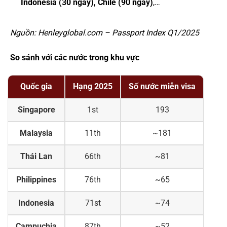
Indonesia (30 ngày), Chile (90 ngày)
,…
Nguồn: Henleyglobal.com – Passport Index Q1/2025
So sánh với các nước trong khu vực
Quốc gia
Hạng 2025
Số nước miễn visa
Singapore
1st
193
Malaysia
11th
~181
Thái Lan
66th
~81
Philippines
76th
~65
Indonesia
71st
~74
Campuchia
87th
~52