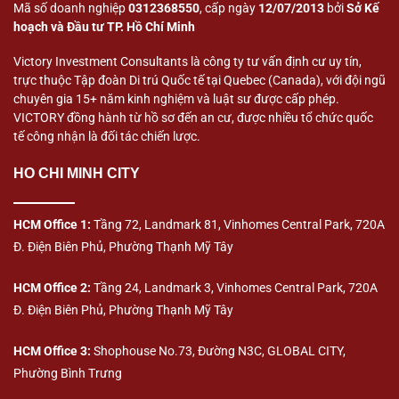
Mã số doanh nghiệp
0312368550
, cấp ngày
12/07/2013
bởi
Sở Kế
hoạch và Đầu tư TP. Hồ Chí Minh
Victory Investment Consultants là công ty tư vấn định cư uy tín,
trực thuộc Tập đoàn Di trú Quốc tế tại Quebec (Canada), với đội ngũ
chuyên gia 15+ năm kinh nghiệm và luật sư được cấp phép.
VICTORY đồng hành từ hồ sơ đến an cư, được nhiều tổ chức quốc
tế công nhận là đối tác chiến lược.
HO CHI MINH CITY
HCM Office 1:
Tầng 72, Landmark 81, Vinhomes Central Park, 720A
Đ. Điện Biên Phủ, Phường Thạnh Mỹ Tây
HCM Office 2:
Tầng 24, Landmark 3, Vinhomes Central Park, 720A
Đ. Điện Biên Phủ, Phường Thạnh Mỹ Tây
HCM Office 3:
Shophouse No.73, Đường N3C, GLOBAL CITY,
Phường Bình Trưng