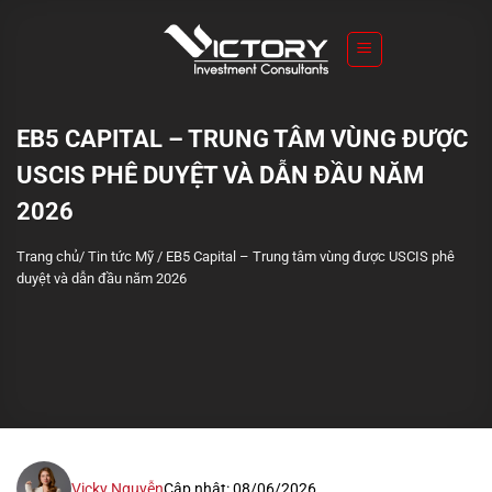
S
k
i
p
t
EB5 CAPITAL – TRUNG TÂM VÙNG ĐƯỢC
o
USCIS PHÊ DUYỆT VÀ DẪN ĐẦU NĂM
c
o
2026
n
Trang chủ
/
Tin tức Mỹ
/
EB5 Capital – Trung tâm vùng được USCIS phê
t
duyệt và dẫn đầu năm 2026
e
n
t
Vicky Nguyễn
Cập nhật: 08/06/2026