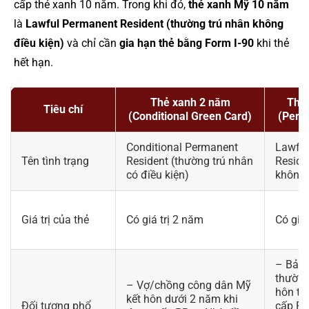
cấp thẻ xanh 10 năm. Trong khi đó,
thẻ xanh Mỹ 10 năm
là
Lawful Permanent Resident (thường trú nhân không
điều kiện)
và chỉ cần
gia hạn thẻ bằng Form I-90
khi thẻ
hết hạn.
Thẻ xanh 2 năm
Thẻ
Tiêu chí
(Conditional Green Card)
(Perm
Conditional Permanent
Lawful
Tên tình trạng
Resident (thường trú nhân
Reside
có điều kiện)
không 
Giá trị của thẻ
Có giá trị 2 năm
Có giá
– Bảo 
thường
– Vợ/chồng công dân Mỹ
hôn tr
kết hôn dưới 2 năm khi
Đối tượng phổ
cấp PR.