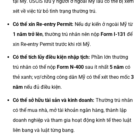
tại Mỹ. USCIS lưu ý người ở ngoài Mỹ lâu có thể bị xem
xét về việc từ bỏ tình trạng thường trú.
Có thể xin Re-entry Permit:
Nếu dự kiến ở ngoài Mỹ từ
1 năm trở lên
, thường trú nhân nên nộp
Form I-131
để
xin Re-entry Permit trước khi rời Mỹ.
Có thể tích lũy điều kiện nhập tịch:
Phần lớn thường
trú nhân có thể nộp
Form N-400
sau ít nhất
5 năm
có
thẻ xanh; vợ/chồng công dân Mỹ có thể xét theo mốc
3
năm
nếu đủ điều kiện.
Có thể sở hữu tài sản và kinh doanh:
Thường trú nhân
có thể mua nhà, mở tài khoản ngân hàng, thành lập
doanh nghiệp và tham gia hoạt động kinh tế theo luật
liên bang và luật từng bang.