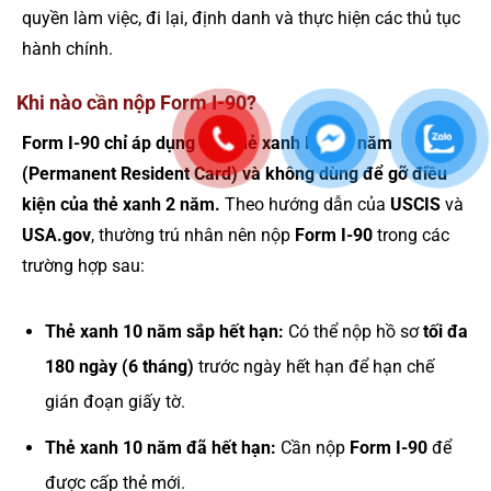
quyền làm việc, đi lại, định danh và thực hiện các thủ tục
hành chính.
Khi nào cần nộp Form I-90?
Form I-90 chỉ áp dụng cho thẻ xanh Mỹ 10 năm
(Permanent Resident Card) và không dùng để gỡ điều
kiện của thẻ xanh 2 năm.
Theo hướng dẫn của
USCIS
và
USA.gov
, thường trú nhân nên nộp
Form I-90
trong các
trường hợp sau:
Thẻ xanh 10 năm sắp hết hạn:
Có thể nộp hồ sơ
tối đa
180 ngày (6 tháng)
trước ngày hết hạn để hạn chế
gián đoạn giấy tờ.
Thẻ xanh 10 năm đã hết hạn:
Cần nộp
Form I-90
để
được cấp thẻ mới.