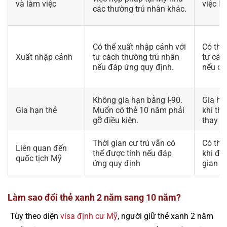
và làm việc
việc lâ
các thường trú nhân khác.
Có thể xuất nhập cảnh với
Có thể
Xuất nhập cảnh
tư cách thường trú nhân
tư các
nếu đáp ứng quy định.
nếu đá
Không gia hạn bằng I-90.
Gia hạ
Gia hạn thẻ
Muốn có thẻ 10 năm phải
khi th
gỡ điều kiện.
thay th
Thời gian cư trú vẫn có
Có thể
Liên quan đến
thể được tính nếu đáp
khi đủ 
quốc tịch Mỹ
ứng quy định
gian và
Làm sao đổi thẻ xanh 2 năm sang 10 năm?
Tùy theo diện
visa định cư Mỹ
, người giữ thẻ xanh 2 năm