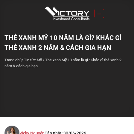
S
k
i
p
t
THẺ XANH MỸ 10 NĂM LÀ GÌ? KHÁC GÌ
o
THẺ XANH 2 NĂM & CÁCH GIA HẠN
c
o
Trang chủ
/
Tin tức Mỹ
/
Thẻ xanh Mỹ 10 năm là gì? Khác gì thẻ xanh 2
n
năm & cách gia hạn
t
e
n
t
Vicky Nguyễn
Cập nhật: 30/06/2026