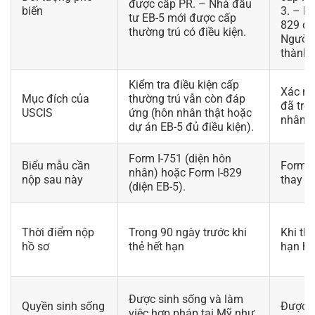
được cấp PR. – Nhà đầu
biến
3. – EB
tư EB-5 mới được cấp
829 đư
thường trú có điều kiện.
Người 
thành 
Kiểm tra điều kiện cấp
Xác nh
Mục đích của
thường trú vẫn còn đáp
đã trở
USCIS
ứng (hôn nhân thật hoặc
nhân k
dự án EB-5 đủ điều kiện).
Form I-751 (diện hôn
Biểu mẫu cần
Form I
nhân) hoặc Form I-829
nộp sau này
thay th
(diện EB-5).
Thời điểm nộp
Trong 90 ngày trước khi
Khi thẻ
hồ sơ
thẻ hết hạn
hạn ho
Được sinh sống và làm
Quyền sinh sống
Được s
việc hợp pháp tại Mỹ như