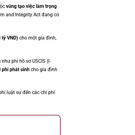
uộc
vùng tạo việc làm trọng
orm and Integrity Act đang có
 tỷ VND)
cho một gia đình,
c
như phí hồ sơ USCIS (I-
i phí phát sinh
cho gia đình
phí luật sư đến các chi phí