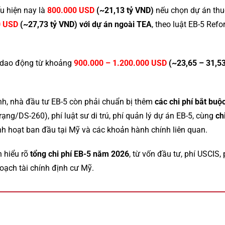
ểu hiện nay là
800.000 USD
(~21,13 tỷ VND)
nếu chọn dự án th
0 USD
(~27,73 tỷ VND)
với dự án ngoài TEA
, theo luật EB-5 Ref
g dao động từ khoảng
900.000 – 1.200.000 USD
(~23,65 – 31,53
nh, nhà đầu tư EB-5 còn phải chuẩn bị thêm
các chi phí bắt buộ
trạng/DS-260), phí luật sư di trú, phí quản lý dự án EB-5, cùng
ch
nh hoạt ban đầu tại Mỹ và các khoản hành chính liên quan.
n hiểu rõ
tổng chi phí EB-5 năm 2026
, từ vốn đầu tư, phí USCIS, 
hoạch tài chính định cư Mỹ.