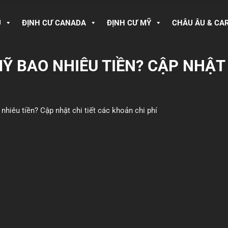
U
ĐỊNH CƯ CANADA
ĐỊNH CƯ MỸ
CHÂU ÂU & CA
MỸ BAO NHIÊU TIỀN? CẬP NHẬT
nhiêu tiền? Cập nhật chi tiết các khoản chi phí