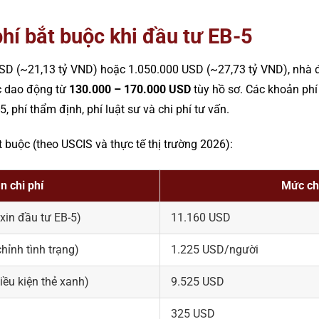
hí bắt buộc khi đầu tư EB-5
D (~21,13 tỷ VND) hoặc 1.050.000 USD (~27,73 tỷ VND), nhà đầ
c dao động từ
130.000 – 170.000 USD
tùy hồ sơ. Các khoản phí
, phí thẩm định, phí luật sư và chi phí tư vấn.
ắt buộc (theo USCIS và thực tế thị trường 2026):
n chi phí
Mức chi
xin đầu tư EB-5)
11.160 USD
hỉnh tình trạng)
1.225 USD/người
iều kiện thẻ xanh)
9.525 USD
325 USD