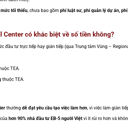
à
mức tối thiểu
, chưa bao gồm
phí luật sư, phí quản lý dự án, phí
 Center có khác biệt về số tiền không?
c đầu tư trực tiếp hay gián tiếp (qua Trung tâm Vùng – Regiona
huộc TEA.
 thuộc TEA.
ter
thường
dễ đạt yêu cầu tạo việc làm hơn
, vì việc làm gián ti
 của
hơn 90% nhà đầu tư EB-5 người Việt
vì ít rủi ro hơn và khô