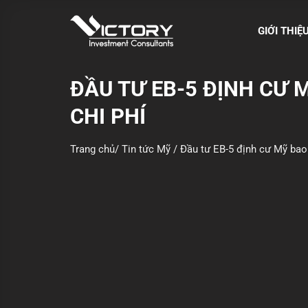
S
k
GIỚI THIỆ
i
p
t
ĐẦU TƯ EB-5 ĐỊNH CƯ 
o
CHI PHÍ
c
o
n
Trang chủ
/
Tin tức Mỹ
/
Đầu tư EB-5 định cư Mỹ bao 
t
e
n
t