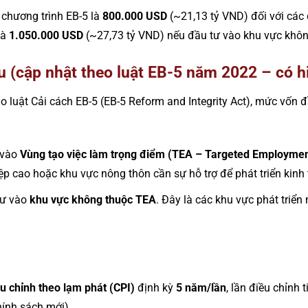
a chương trình EB-5 là
800.000 USD
(~21,13 tỷ VND) đối với các
và
1.050.000 USD
(~27,73 tỷ VND) nếu đầu tư vào khu vực khôn
ểu (cập nhật theo luật EB-5 năm 2022 – có h
 luật Cải cách EB-5 (EB-5 Reform and Integrity Act), mức vốn 
 vào
Vùng tạo việc làm trọng điểm (TEA – Targeted Employmen
iệp cao hoặc khu vực nông thôn cần sự hỗ trợ để phát triển kinh 
tư vào
khu vực không thuộc TEA
. Đây là các khu vực phát triển
u chỉnh theo lạm phát (CPI)
định kỳ
5 năm/lần
, lần điều chỉnh 
hính sách mới).