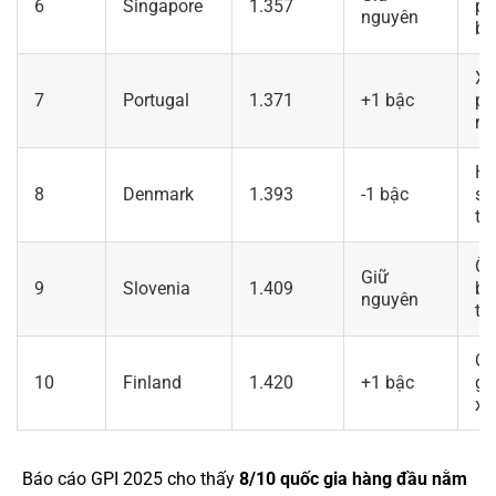
6
Singapore
1.357
ph
nguyên
bằ
Xã
7
Portugal
1.371
+1 bậc
ph
ng
Hệ
8
Denmark
1.393
-1 bậc
số
tin
Ổn
Giữ
9
Slovenia
1.409
bạ
nguyên
to
Qu
10
Finland
1.420
+1 bậc
gi
xã
Báo cáo GPI 2025 cho thấy
8/10 quốc gia hàng đầu nằm