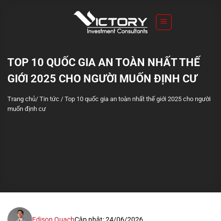
S
k
i
p
t
TOP 10 QUỐC GIA AN TOÀN NHẤT THẾ
o
GIỚI 2025 CHO NGƯỜI MUỐN ĐỊNH CƯ
c
o
Trang chủ
/
Tin tức
/
Top 10 quốc gia an toàn nhất thế giới 2025 cho người
n
muốn định cư
t
e
n
t
Edison Quach
Cập nhật: 24/06/2026