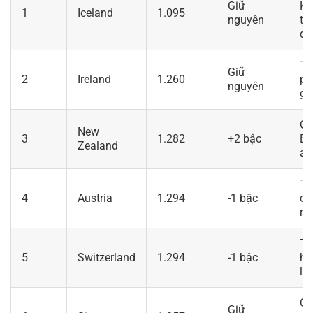
Giữ
Kh
1
Iceland
1.095
nguyên
th
đị
Tr
Giữ
2
Ireland
1.260
ph
nguyên
gi
Qu
New
3
1.282
+2 bậc
Bì
Zealand
an
Tr
4
Austria
1.294
-1 bậc
ch
rấ
Tr
5
Switzerland
1.294
-1 bậc
hệ
lư
Qu
Giữ