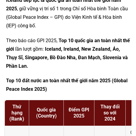
Iceland tiếp tục là quốc gia an toàn nhất thế giới năm
2025
, giữ vững vị trí số 1 trong Chỉ số Hòa bình Toàn cầu
(Global Peace Index – GPI) do Viện Kinh tế & Hòa bình
(IEP) công bố.
Theo báo cáo GPI 2025,
Top 10 quốc gia an toàn nhất thế
giới
lần lượt gồm:
Iceland, Ireland, New Zealand, Áo,
Thụy Sĩ, Singapore, Bồ Đào Nha, Đan Mạch, Slovenia và
Phần Lan.
Top 10 đất nước an toàn nhất thế giới năm 2025 (Global
Peace Index 2025)
Thứ
Thay đổi
Quốc gia
Điểm GPI
hạng
so với
(Country)
2025
(Rank)
2024
Gi