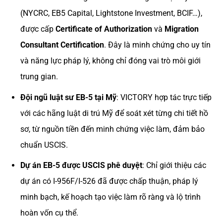
(NYCRC, EB5 Capital, Lightstone Investment, BCIF…),
được cấp
Certificate of Authorization
và
Migration
Consultant Certification
. Đây là minh chứng cho uy tín
và năng lực pháp lý, không chỉ đóng vai trò môi giới
trung gian.
Đội ngũ luật sư EB-5 tại Mỹ
: VICTORY hợp tác trực tiếp
với các hãng luật di trú Mỹ để soát xét từng chi tiết hồ
sơ, từ nguồn tiền đến minh chứng việc làm, đảm bảo
chuẩn USCIS.
Dự án EB-5 được USCIS phê duyệt
: Chỉ giới thiệu các
dự án có I-956F/I-526 đã được chấp thuận, pháp lý
minh bạch, kế hoạch tạo việc làm rõ ràng và lộ trình
hoàn vốn cụ thể.