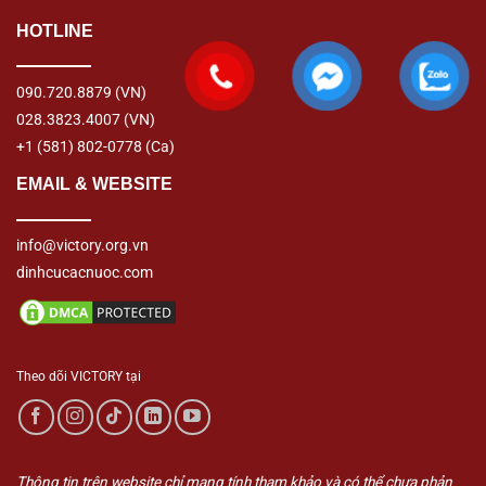
HOTLINE
090.720.8879
(VN)
028.3823.4007
(VN)
+1 (581) 802-0778
(Ca)
EMAIL & WEBSITE
info@victory.org.vn
dinhcucacnuoc.com
Theo dõi VICTORY tại
Thông tin trên website chỉ mang tính tham khảo và có thể chưa phản