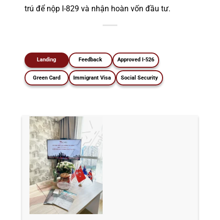
trú để nộp I-829 và nhận hoàn vốn đầu tư.
Landing
Feedback
Approved I-526
Green Card
Immigrant Visa
Social Security