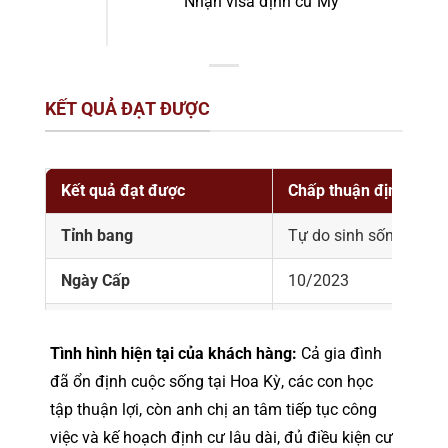
Nhận visa định cư Mỹ
KẾT QUẢ ĐẠT ĐƯỢC
Kết quả đạt được
Chấp thuận định cư M
Tỉnh bang
Tự do sinh sống các 
Ngày Cấp
10/2023
Thời gian xử lý I-526
33 tháng
Tình hình hiện tại của khách hàng:
Cả gia đình
Thời gian xử lý visa định cư
36 tháng
đã ổn định cuộc sống tại Hoa Kỳ, các con học
tập thuận lợi, còn anh chị an tâm tiếp tục công
việc và kế hoạch định cư lâu dài, đủ điều kiện cư