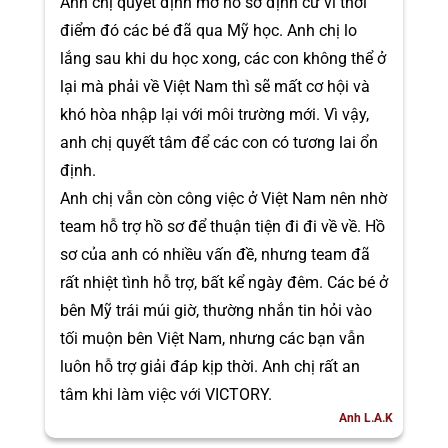
Anh chị quyết định mở hồ sơ định cư vì thời
điểm đó các bé đã qua Mỹ học. Anh chị lo
lắng sau khi du học xong, các con không thể ở
lại mà phải về Việt Nam thì sẽ mất cơ hội và
khó hòa nhập lại với môi trường mới. Vì vậy,
anh chị quyết tâm để các con có tương lai ổn
định.
Anh chị vẫn còn công việc ở Việt Nam nên nhờ
team hỗ trợ hồ sơ để thuận tiện đi đi về về. Hồ
sơ của anh có nhiều vấn đề, nhưng team đã
rất nhiệt tình hỗ trợ, bất kể ngày đêm. Các bé ở
bên Mỹ trái múi giờ, thường nhắn tin hỏi vào
tối muộn bên Việt Nam, nhưng các bạn vẫn
luôn hỗ trợ giải đáp kịp thời. Anh chị rất an
tâm khi làm việc với VICTORY.
Anh L.A.K