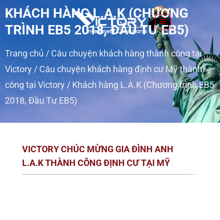
S
KHÁCH HÀNG L.A.K (CHƯƠNG
k
TRÌNH EB5 2018, ĐẦU TƯ EB5)
i
p
Trang chủ
/
Câu chuyện khách hàng thành công tại
t
o
Victory
/
Câu chuyện khách hàng định cư Mỹ thành
c
công tại Victory
/
Khách hàng L.A.K (Chương trình EB5
o
2018, Đầu Tư EB5)
n
t
e
n
VICTORY CHÚC MỪNG GIA ĐÌNH ANH
t
L.A.K THÀNH CÔNG ĐỊNH CƯ TẠI MỸ