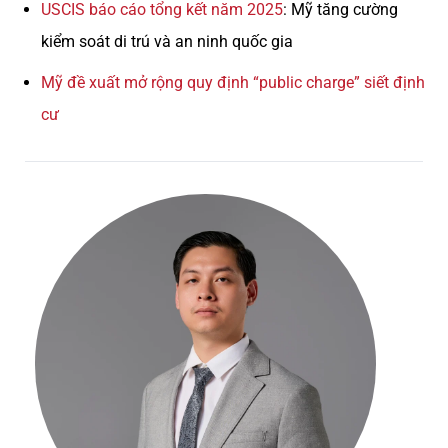
USCIS báo cáo tổng kết năm 2025
: Mỹ tăng cường
kiểm soát di trú và an ninh quốc gia
Mỹ đề xuất mở rộng quy định “public charge” siết định
cư