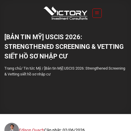
S
k
i
p
t
[BẢN TIN MỸ] USCIS 2026:
o
STRENGTHENED SCREENING & VETTING
c
o
SIẾT HỒ SƠ NHẬP CƯ
n
Trang chủ
/
Tin tức Mỹ
/
[Bản tin Mỹ] USCIS 2026: Strengthened Screening
t
& Vetting siết hồ sơ nhập cư
e
n
t
Edison Quach
Cập nhật: 02/06/2026