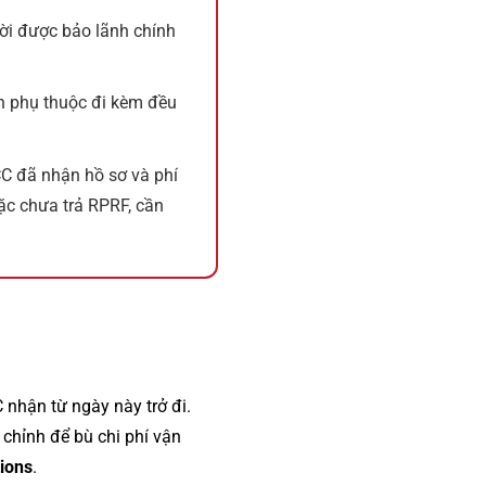
ười được bảo lãnh chính
n phụ thuộc đi kèm đều
CC đã nhận hồ sơ và phí
ặc chưa trả RPRF, cần
 nhận từ ngày này trở đi.
chỉnh để bù chi phí vận
ions
.