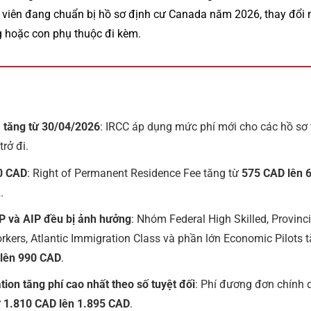
g viên đang chuẩn bị hồ sơ định cư Canada năm 2026, thay đổi 
g hoặc con phụ thuộc đi kèm.
 tăng từ 30/04/2026
: IRCC áp dụng mức phí mới cho các hồ sơ
rở đi.
0 CAD
: Right of Permanent Residence Fee tăng từ
575 CAD lên 
.
NP và AIP đều bị ảnh hưởng
: Nhóm Federal High Skilled, Provin
rkers, Atlantic Immigration Class và phần lớn Economic Pilots
lên 990 CAD
.
ion tăng phí cao nhất theo số tuyệt đối
: Phí đương đơn chính 
ừ
1.810 CAD lên 1.895 CAD
.