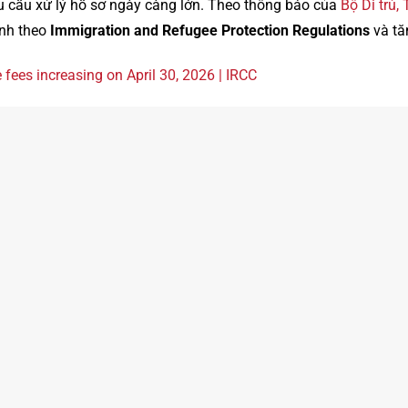
u cầu xử lý hồ sơ ngày càng lớn. Theo thông báo của
Bộ Di trú,
ỉnh theo
Immigration and Refugee Protection Regulations
và tă
fees increasing on April 30, 2026 | IRCC