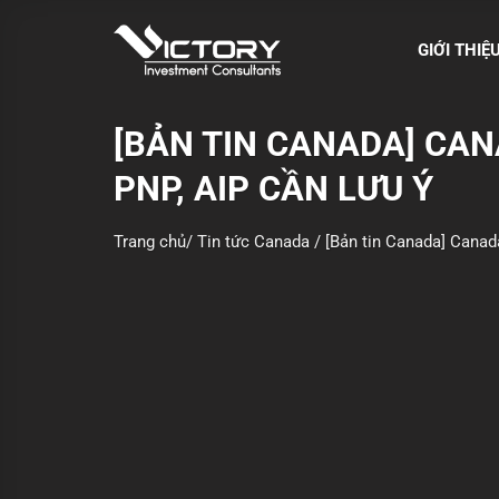
S
k
GIỚI THIỆ
i
p
t
[BẢN TIN CANADA] CAN
o
PNP, AIP CẦN LƯU Ý
c
o
n
Trang chủ
/
Tin tức Canada
/
[Bản tin Canada] Canada
t
e
n
t