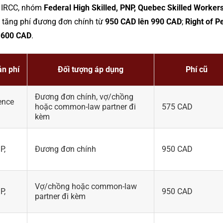
a IRCC, nhóm
Federal High Skilled, PNP, Quebec Skilled Workers
tăng phí đương đơn chính từ
950 CAD lên 990 CAD
;
Right of 
 600 CAD
.
ản phí
Đối tượng áp dụng
Phí cũ
Đương đơn chính, vợ/chồng
ence
hoặc common-law partner đi
575 CAD
kèm
P,
Đương đơn chính
950 CAD
Vợ/chồng hoặc common-law
P,
950 CAD
partner đi kèm