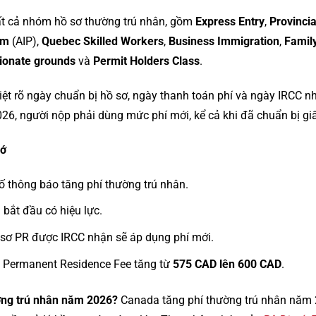
ất cả nhóm hồ sơ thường trú nhân, gồm
Express Entry
,
Provinci
am
(AIP),
Quebec Skilled Workers
,
Business Immigration
,
Famil
ionate grounds
và
Permit Holders Class
.
ệt rõ ngày chuẩn bị hồ sơ, ngày thanh toán phí và ngày IRCC n
6, người nộp phải dùng mức phí mới, kể cả khi đã chuẩn bị giấ
hớ
ố thông báo tăng phí thường trú nhân.
 bắt đầu có hiệu lực.
 sơ PR được IRCC nhận sẽ áp dụng phí mới.
of Permanent Residence Fee tăng từ
575 CAD lên 600 CAD
.
ờng trú nhân năm 2026?
Canada tăng phí thường trú nhân năm 