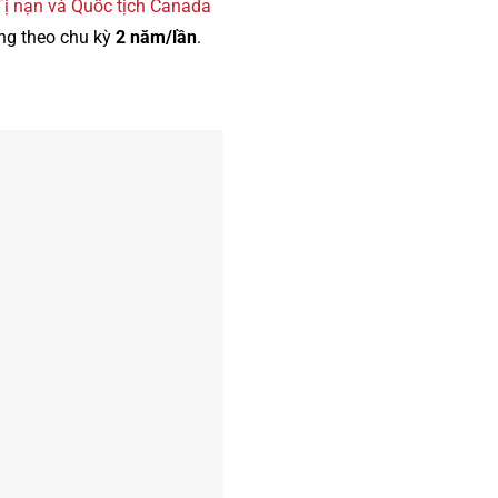
 Tị nạn và Quốc tịch Canada
ng theo chu kỳ
2 năm/lần
.