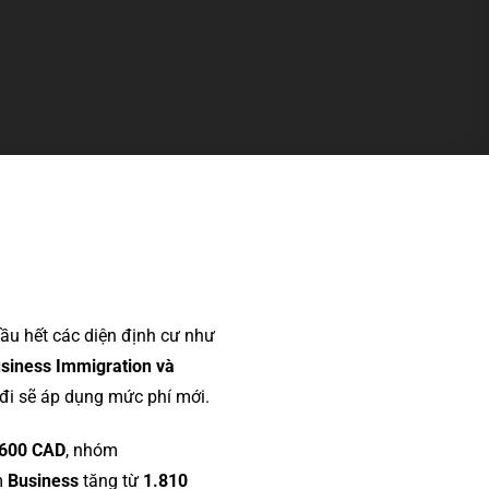
hầu hết các diện định cư như
usiness Immigration và
 đi sẽ áp dụng mức phí mới.
 600 CAD
, nhóm
m
Business
tăng từ
1.810