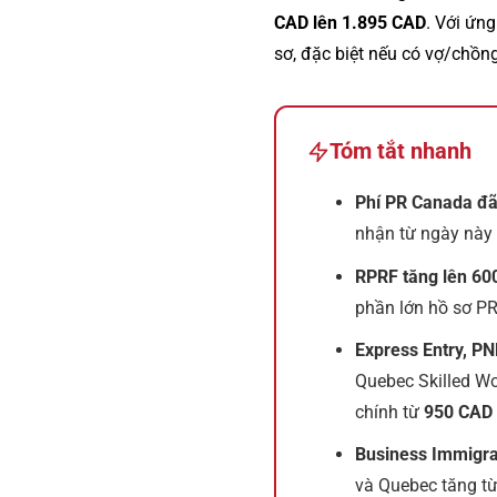
CAD lên 1.895 CAD
. Với ứn
sơ, đặc biệt nếu có vợ/chồn
Tóm tắt nhanh
Phí PR Canada đã
nhận từ ngày này t
RPRF tăng lên 60
phần lớn hồ sơ PR
Express Entry, P
Quebec Skilled Wo
chính từ
950 CAD 
Business Immigrat
và Quebec tăng t