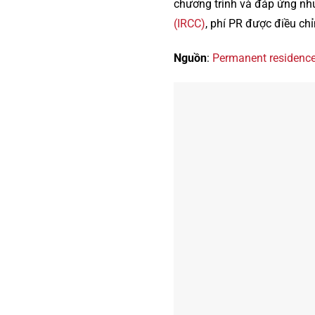
chương trình và đáp ứng nh
(IRCC)
, phí PR được điều ch
Nguồn
:
Permanent residence 