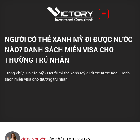
S
k
i
p
t
NGƯỜI CÓ THẺ XANH MỸ ĐI ĐƯỢC NƯỚC
o
NÀO? DANH SÁCH MIỄN VISA CHO
c
o
THƯỜNG TRÚ NHÂN
n
Trang chủ
/
Tin tức Mỹ
/
Người có thẻ xanh Mỹ đi được nước nào? Danh
t
sách miễn visa cho thường trú nhân
e
n
t
Vicky Nguyễn
Cập nhật: 16/07/2026