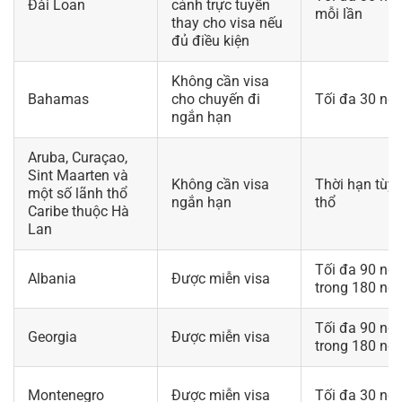
Đài Loan
cảnh trực tuyến
mỗi lần
thay cho visa nếu
đủ điều kiện
Không cần visa
Bahamas
cho chuyến đi
Tối đa 30 ng
ngắn hạn
Aruba, Curaçao,
Sint Maarten và
Không cần visa
Thời hạn tùy 
một số lãnh thổ
ngắn hạn
thổ
Caribe thuộc Hà
Lan
Tối đa 90 ng
Albania
Được miễn visa
trong 180 ng
Tối đa 90 ng
Georgia
Được miễn visa
trong 180 ng
Montenegro
Được miễn visa
Tối đa 30 ng