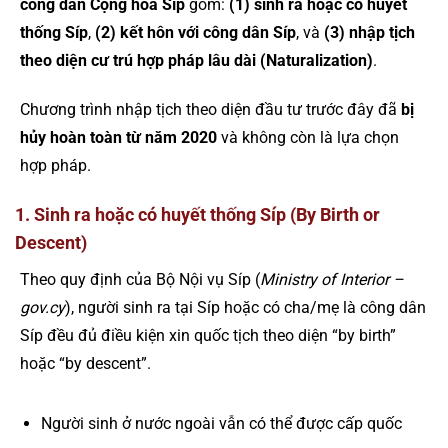
công dân Cộng hòa Síp
gồm:
(1) sinh ra hoặc có huyết
thống Síp
,
(2) kết hôn với công dân Síp
, và
(3) nhập tịch
theo diện cư trú hợp pháp lâu dài (Naturalization)
.
Chương trình nhập tịch theo diện đầu tư trước đây đã
bị
hủy hoàn toàn từ năm 2020
và không còn là lựa chọn
hợp pháp.
1. Sinh ra hoặc có huyết thống Síp (By Birth or
Descent)
Theo quy định của Bộ Nội vụ Síp (
Ministry of Interior –
gov.cy
), người sinh ra tại Síp hoặc có cha/mẹ là công dân
Síp đều đủ điều kiện xin quốc tịch theo diện “by birth”
hoặc “by descent”.
Người sinh ở nước ngoài vẫn có thể được cấp quốc