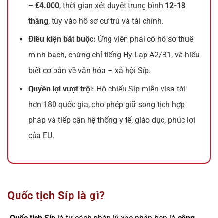
– €4.000
, thời gian xét duyệt trung bình
12-18
tháng
, tùy vào hồ sơ cư trú và tài chính.
Điều kiện bắt buộc:
Ứng viên phải có hồ sơ thuế
minh bạch, chứng chỉ tiếng Hy Lạp A2/B1, và hiểu
biết cơ bản về văn hóa – xã hội Síp.
Quyền lợi vượt trội:
Hộ chiếu Síp miễn visa tới
hơn 180 quốc gia, cho phép giữ song tịch hợp
pháp và tiếp cận hệ thống y tế, giáo dục, phúc lợi
của EU.
Quốc tịch Síp là gì?
Quốc tịch Síp
là tư cách pháp lý xác nhận bạn là
công