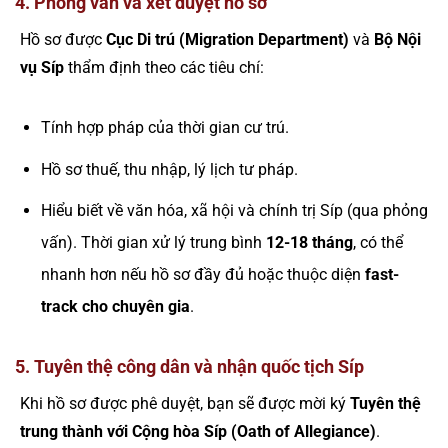
4. Phỏng vấn và xét duyệt hồ sơ
Hồ sơ được
Cục Di trú (Migration Department)
và
Bộ Nội
vụ Síp
thẩm định theo các tiêu chí:
Tính hợp pháp của thời gian cư trú.
Hồ sơ thuế, thu nhập, lý lịch tư pháp.
Hiểu biết về văn hóa, xã hội và chính trị Síp (qua phỏng
vấn). Thời gian xử lý trung bình
12-18 tháng
, có thể
nhanh hơn nếu hồ sơ đầy đủ hoặc thuộc diện
fast-
track cho chuyên gia
.
5. Tuyên thệ công dân và nhận quốc tịch Síp
Khi hồ sơ được phê duyệt, bạn sẽ được mời ký
Tuyên thệ
trung thành với Cộng hòa Síp (Oath of Allegiance)
.