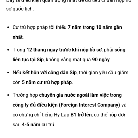
Đây là điều kiện quan trọng nhất để đủ tiêu chuẩn nộp hồ
sơ quốc tịch:
Cư trú hợp pháp tối thiểu
7 năm trong 10 năm gần
nhất
.
Trong
12 tháng ngay trước khi nộp hồ sơ
, phải
sống
liên tục tại Síp
, không vắng mặt quá
90 ngày
.
Nếu
kết hôn với công dân Síp
, thời gian yêu cầu giảm
còn
5 năm cư trú hợp pháp
.
Trường hợp
chuyên gia nước ngoài làm việc trong
công ty đủ điều kiện (Foreign Interest Company)
và
có chứng chỉ tiếng Hy Lạp
B1 trở lên
, có thể nộp đơn
sau
4-5 năm
cư trú.