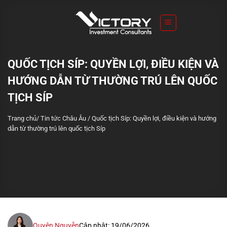
S
k
i
p
t
QUỐC TỊCH SÍP: QUYỀN LỢI, ĐIỀU KIỆN VÀ
o
HƯỚNG DẪN TỪ THƯỜNG TRÚ LÊN QUỐC
c
o
TỊCH SÍP
n
Trang chủ
/
Tin tức Châu Âu
/
Quốc tịch Síp: Quyền lợi, điều kiện và hướng
t
dẫn từ thường trú lên quốc tịch Síp
e
n
t
Quyên Nguyễn
Cập nhật: 19/06/2026