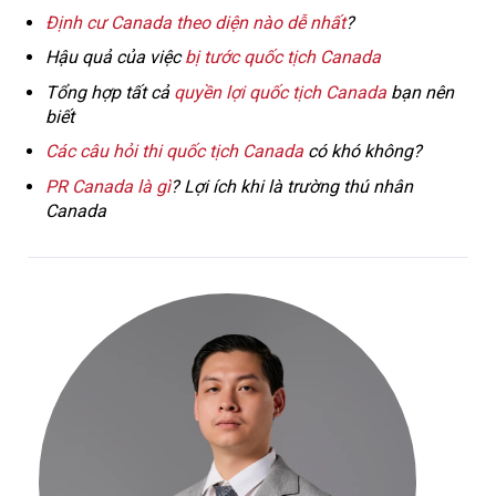
Định cư Canada theo diện nào dễ nhất
?
Hậu quả của việc
bị tước quốc tịch Canada
Tổng hợp tất cả
quyền lợi quốc tịch Canada
bạn nên
biết
Các câu hỏi thi quốc tịch Canada
có khó không?
PR Canada là gì
? Lợi ích khi là trường thú nhân
Canada