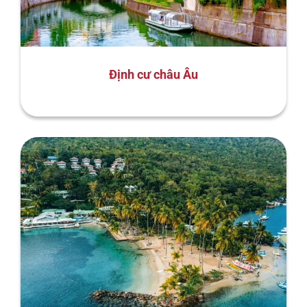
Định cư châu Âu