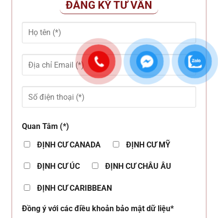
ĐĂNG KÝ TƯ VẤN
Quan Tâm (*)
ĐỊNH CƯ CANADA
ĐỊNH CƯ MỸ
ĐỊNH CƯ ÚC
ĐỊNH CƯ CHÂU ÂU
ĐỊNH CƯ CARIBBEAN
Đồng ý với các điều khoản bảo mật dữ liệu*