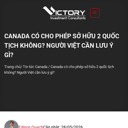
S
k
i
p
t
CANADA CÓ CHO PHÉP SỞ HỮU 2 QUỐC
o
TỊCH KHÔNG? NGƯỜI VIỆT CẦN LƯU Ý
c
o
GÌ?
n
Trang chủ
/
Tin tức Canada
/
Canada có cho phép sở hữu 2 quốc tịch
t
không? Người Việt cần lưu ý gì?
e
n
t
Edison Quach
Cập nhật: 28/05/2026