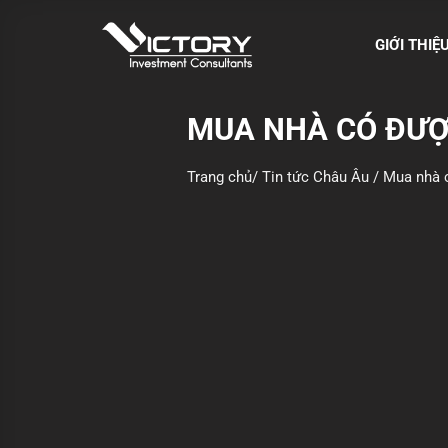
S
k
GIỚI THIỆ
i
p
t
MUA NHÀ CÓ ĐƯỢ
o
c
Trang chủ
/
Tin tức Châu Âu
/
Mua nhà 
o
n
t
e
n
t