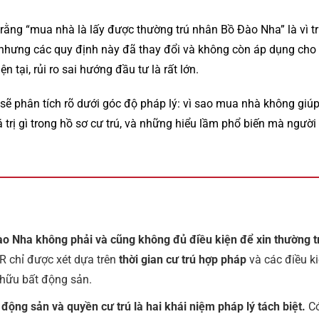
 rằng “mua nhà là lấy được thường trú nhân Bồ Đào Nha” là vì tr
 nhưng các quy định này đã thay đổi và không còn áp dụng cho
n tại, rủi ro sai hướng đầu tư là rất lớn.
 sẽ phân tích rõ dưới góc độ pháp lý: vì sao mua nhà không giú
á trị gì trong hồ sơ cư trú, và những hiểu lầm phổ biến mà ngư
o Nha không phải và cũng không đủ điều kiện để xin thường t
PR chỉ được xét dựa trên
thời gian cư trú hợp pháp
và các điều ki
ở hữu bất động sản.
động sản và quyền cư trú là hai khái niệm pháp lý tách biệt.
Có