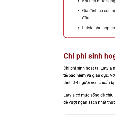
Khi tính mức sống
Gia đình có con 
đầu.
Latvia phù hợp hơ
Chi phí sinh h
Chi phí sinh hoạt tại Latv
tế/bảo hiểm và giáo dục
. V
đình 3-4 người nên chuẩn b
Latvia có mức sống dễ chịu 
dễ vượt ngân sách nhất th