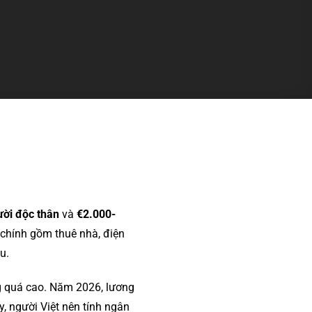
ời độc thân
và
€2.000-
 chính gồm thuê nhà, điện
u.
g quá cao. Năm 2026, lương
ậy, người Việt nên tính ngân