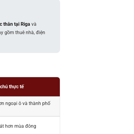
 thân tại Riga
và
ày gồm thuê nhà, điện
 chú thực tế
ơn ngoại ô và thành phố
oát hơn mùa đông