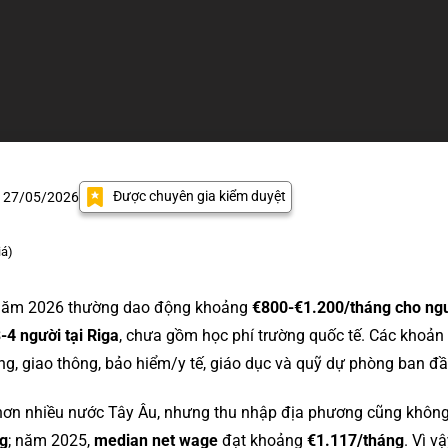
Được chuyên gia kiểm duyệt
: 27/05/2026
iá)
ia năm 2026 thường dao động khoảng
€800-€1.200/tháng cho ngư
-4 người tại Riga
, chưa gồm học phí trường quốc tế. Các khoản
g, giao thông, bảo hiểm/y tế, giáo dục và quỹ dự phòng ban đầ
p hơn nhiều nước Tây Âu, nhưng thu nhập địa phương cũng khôn
g
; năm 2025,
median net wage
đạt khoảng
€1.117/tháng
. Vì v