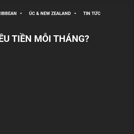
RIBBEAN
ÚC & NEW ZEALAND
TIN TỨC
IÊU TIỀN MỖI THÁNG?