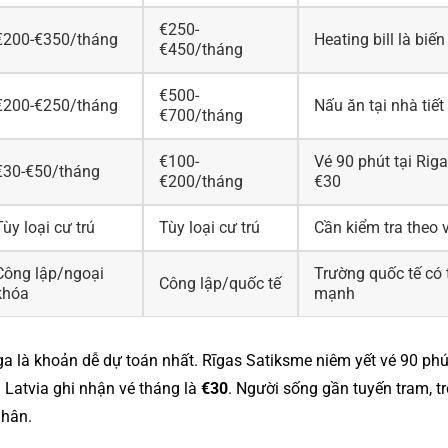
€250-
€200-€350/tháng
Heating bill là biến
€450/tháng
€500-
€200-€250/tháng
Nấu ăn tại nhà tiế
€700/tháng
€100-
Vé 90 phút tại Rig
€30-€50/tháng
€200/tháng
€30
Tùy loại cư trú
Tùy loại cư trú
Cần kiểm tra theo 
Công lập/ngoại
Trường quốc tế có
Công lập/quốc tế
khóa
mạnh
ga là khoản dễ dự toán nhất. Rīgas Satiksme niêm yết vé 90 ph
i Latvia ghi nhận vé tháng là
€30
. Người sống gần tuyến tram, t
nhân.