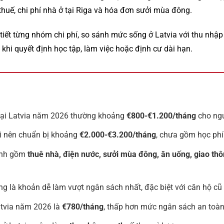
thuế, chi phí nhà ở tại Riga và hóa đơn sưởi mùa đông.
 tiết từng nhóm chi phí, so sánh mức sống ở Latvia với thu nhập t
khi quyết định học tập, làm việc hoặc định cư dài hạn.
 tại Latvia năm 2026 thường khoảng
€800-€1.200/tháng
cho ngư
ời nên chuẩn bị khoảng
€2.000-€3.200/tháng
, chưa gồm học phí
ính gồm
thuê nhà, điện nước, sưởi mùa đông, ăn uống, giao thô
g là khoản dễ làm vượt ngân sách nhất, đặc biệt với căn hộ cũ
atvia năm 2026 là
€780/tháng
, thấp hơn mức ngân sách an toàn 