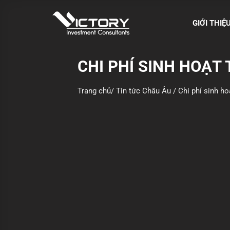
S
k
GIỚI THIỆ
i
p
t
CHI PHÍ SINH HOẠT 
o
c
Trang chủ
/
Tin tức Châu Âu
/
Chi phí sinh ho
o
n
t
e
n
t