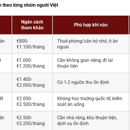
h theo từng nhóm người Việt
Ngân sách
Phù hợp khi nào
tham khảo
bản
€800-
Thuê phòng/căn hộ nhỏ, ít ăn
€1.100/tháng
ngoài
i
€1.000-
Cần không gian riêng, đi lại
€1.200/tháng
thuận tiện
€1.400-
Có 1-2 nguồn thu ổn định
€2.000/tháng
ết
€2.000-
Không học trường quốc tế, kiểm
€2.500/tháng
soát ăn uống
iện
€2.500-
Cần nhà rộng, khu thuận tiện,
€3.200/tháng
dịch vụ ổn định