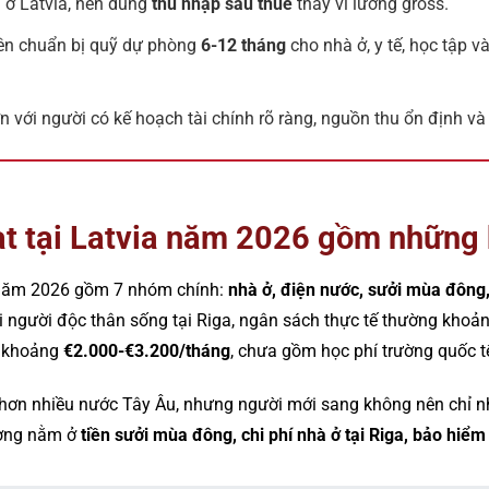
 ở Latvia, nên dùng
thu nhập sau thuế
thay vì lương gross.
nên chuẩn bị quỹ dự phòng
6-12 tháng
cho nhà ở, y tế, học tập v
n với người có kế hoạch tài chính rõ ràng, nguồn thu ổn định và
oạt tại Latvia năm 2026 gồm những
ia năm 2026 gồm 7 nhóm chính:
nhà ở, điện nước, sưởi mùa đông,
ới người độc thân sống tại Riga, ngân sách thực tế thường khoả
ị khoảng
€2.000-€3.200/tháng
, chưa gồm học phí trường quốc t
hơn nhiều nước Tây Âu, nhưng người mới sang không nên chỉ nh
ường nằm ở
tiền sưởi mùa đông, chi phí nhà ở tại Riga, bảo hiểm