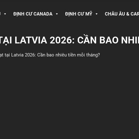
U
ĐỊNH CƯ CANADA
ĐỊNH CƯ MỸ
CHÂU ÂU & CA
TẠI LATVIA 2026: CẦN BAO NH
ạt tại Latvia 2026: Cần bao nhiêu tiền mỗi tháng?