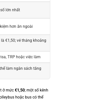
 số lớn nhất
t kiệm hơn ăn ngoài
a là €1,50; vé tháng khoảng
visa, TRP hoặc việc làm
 thể làm ngân sách tăng
út ở mức
€1,50
; một số kênh
rolleybus hoặc bus có thể