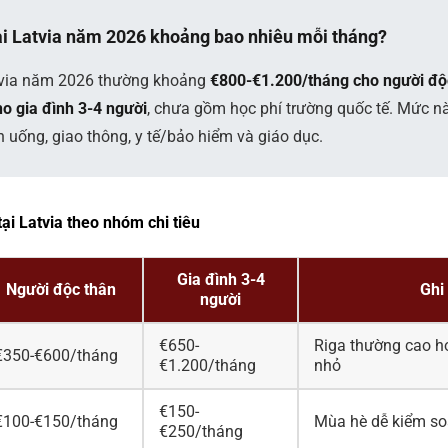
tại Latvia năm 2026 khoảng bao nhiêu mỗi tháng?
Latvia năm 2026 thường khoảng
€800-€1.200/tháng cho người độc
o gia đình 3-4 người
, chưa gồm học phí trường quốc tế. Mức n
 uống, giao thông, y tế/bảo hiểm và giáo dục.
ại Latvia theo nhóm chi tiêu
Gia đình 3-4
Người độc thân
Ghi
người
€650-
Riga thường cao h
€350-€600/tháng
€1.200/tháng
nhỏ
€150-
€100-€150/tháng
Mùa hè dễ kiểm s
€250/tháng