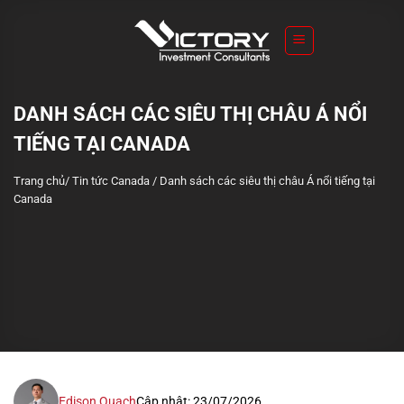
S
k
i
p
t
DANH SÁCH CÁC SIÊU THỊ CHÂU Á NỔI
o
TIẾNG TẠI CANADA
c
o
Trang chủ
/
Tin tức Canada
/
Danh sách các siêu thị châu Á nổi tiếng tại
n
Canada
t
e
n
t
Edison Quach
Cập nhật: 23/07/2026