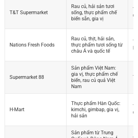
Rau củ, hải sản tươi
To
T&T Supermarket
sống, thực phẩm chế
Ca
biến sẵn, gia vị
Rau củ, thịt, hải sản,
To
Nations Fresh Foods
thực phẩm tươi sống từ
Ha
châu Á và quốc tế
Sản phẩm Việt Nam:
gia vị, thực phẩm chế
Supermarket 88
To
biến, rau củ quả Việt
Nam
Thực phẩm Hàn Quốc:
To
H-Mart
kimchi, gimbap, gia vị,
Ca
hải sản
Sản phẩm từ Trung