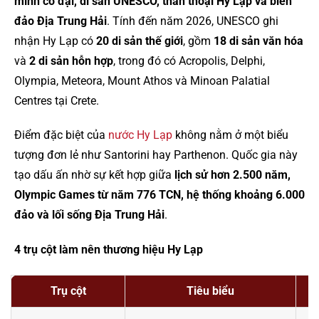
minh cổ đại, di sản UNESCO, thần thoại Hy Lạp và biển
đảo Địa Trung Hải
. Tính đến năm 2026, UNESCO ghi
nhận Hy Lạp có
20 di sản thế giới
, gồm
18 di sản văn hóa
và
2 di sản hỗn hợp
, trong đó có Acropolis, Delphi,
Olympia, Meteora, Mount Athos và Minoan Palatial
Centres tại Crete.
Điểm đặc biệt của
nước Hy Lạp
không nằm ở một biểu
tượng đơn lẻ như Santorini hay Parthenon. Quốc gia này
tạo dấu ấn nhờ sự kết hợp giữa
lịch sử hơn 2.500 năm,
Olympic Games từ năm 776 TCN, hệ thống khoảng 6.000
đảo và lối sống Địa Trung Hải
.
4 trụ cột làm nên thương hiệu Hy Lạp
Trụ cột
Tiêu biểu