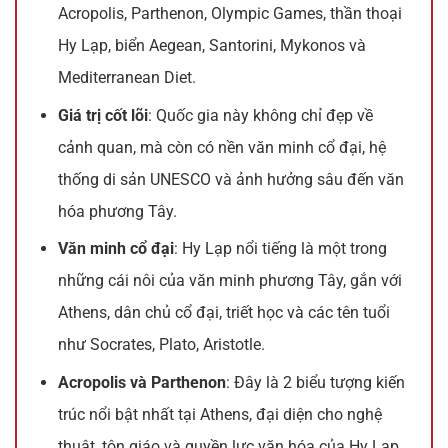
Acropolis, Parthenon, Olympic Games, thần thoại
Hy Lạp, biển Aegean, Santorini, Mykonos và
Mediterranean Diet.
Giá trị cốt lõi
: Quốc gia này không chỉ đẹp về
cảnh quan, mà còn có nền văn minh cổ đại, hệ
thống di sản UNESCO và ảnh hưởng sâu đến văn
hóa phương Tây.
Văn minh cổ đại
: Hy Lạp nổi tiếng là một trong
những cái nôi của văn minh phương Tây, gắn với
Athens, dân chủ cổ đại, triết học và các tên tuổi
như Socrates, Plato, Aristotle.
Acropolis và Parthenon
: Đây là 2 biểu tượng kiến
trúc nổi bật nhất tại Athens, đại diện cho nghệ
thuật, tôn giáo và quyền lực văn hóa của Hy Lạp