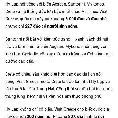
Hy Lạp nổi tiếng với biển Aegean, Santorini, Mykonos,
Crete và hệ thống đảo lớn bậc nhất châu Âu. Theo Visit
Greece, quốc gia này có khoảng
6.000 đảo và đảo nhỏ
,
nhưng chỉ
227 đảo có người sinh sống
.
Santorini nổi bật với kiến trúc trắng – xanh, vách đá núi
lửa và tầm nhìn ra biển Aegean. Mykonos nổi tiếng với
kiến trúc Cycladic, cối xay gió, hẻm trắng và đời sống nghỉ
dưỡng cao cấp.
Crete có chiều sâu khác biệt hơn các đảo du lịch nổi
tiếng. Visit Greece mô tả Crete là đảo lớn nhất Hy Lạp và
lớn thứ 5 tại Địa Trung Hải, đồng thời sở hữu bãi biển, núi,
thung lũng, hẻm núi và văn hóa ẩm thực phong phú.
Hy Lạp không chỉ có biển. Visit Greece cho biết quốc gia
này có hơn
300 ngọn núi
, khoảng
80% địa hình là núi