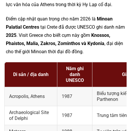
lực văn hóa của Athens trong thời kỳ Hy Lạp cổ đại.
Điểm cập nhật quan trọng cho năm 2026 là
Minoan
Palatial Centres
tại Crete đã được UNESCO ghi danh năm
2025
. Visit Greece cho biết cụm này gồm
Knossos,
Phaistos, Malia, Zakros, Zominthos và Kydonia
, đại diện
cho thế giới Minoan thời đại đồ đồng.
Năm ghi
Di sản / địa danh
danh
Giá 
UNESCO
Biểu tượng kiến 
Acropolis, Athens
1987
Parthenon
Archaeological Site
1987
Trung tâm tiên tr
of Delphi