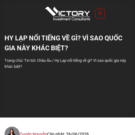
S
k
i
p
t
HY LẠP NỔI TIẾNG VỀ GÌ? VÌ SAO QUỐC
o
GIA NÀY KHÁC BIỆT?
c
o
Trang chủ
/
Tin tức Châu Âu
/
Hy Lạp nổi tiếng về gì? Vì sao quốc gia này
n
khác biệt?
t
e
n
t
Quyên Nguyễn
Cập nhật: 26/06/2026