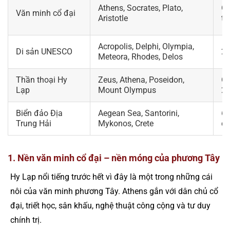
Athens, Socrates, Plato,
O
Văn minh cổ đại
Aristotle
từ
Acropolis, Delphi, Olympia,
Di sản UNESCO
20
Meteora, Rhodes, Delos
Thần thoại Hy
Zeus, Athena, Poseidon,
Ol
Lạp
Mount Olympus
2.
Biển đảo Địa
Aegean Sea, Santorini,
6.
Trung Hải
Mykonos, Crete
đả
1. Nền văn minh cổ đại – nền móng của phương Tây
Hy Lạp nổi tiếng trước hết vì đây là một trong những cái
nôi của văn minh phương Tây. Athens gắn với dân chủ cổ
đại, triết học, sân khấu, nghệ thuật công cộng và tư duy
chính trị.