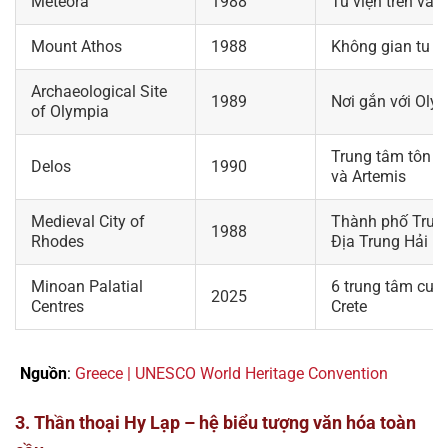
Meteora
1988
Tu viện trên vác
Mount Athos
1988
Không gian tu v
Archaeological Site
1989
Nơi gắn với Oly
of Olympia
Trung tâm tôn gi
Delos
1990
và Artemis
Medieval City of
Thành phố Trung
1988
Rhodes
Địa Trung Hải
Minoan Palatial
6 trung tâm cun
2025
Centres
Crete
Nguồn
:
Greece | UNESCO World Heritage Convention
3. Thần thoại Hy Lạp – hệ biểu tượng văn hóa toàn