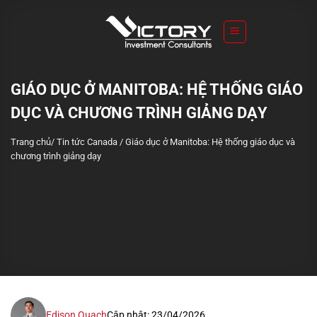
S
k
i
p
t
GIÁO DỤC Ở MANITOBA: HỆ THỐNG GIÁO
o
DỤC VÀ CHƯƠNG TRÌNH GIẢNG DẠY
c
o
Trang chủ
/
Tin tức Canada
/
Giáo dục ở Manitoba: Hệ thống giáo dục và
n
chương trình giảng dạy
t
e
n
t
Edison Quach
Cập nhật: 23/04/2026