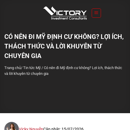
S
k
i
p
t
CÓ NÊN ĐI MỸ ĐỊNH CƯ KHÔNG? LỢI ÍCH,
o
THÁCH THỨC VÀ LỜI KHUYÊN TỪ
c
o
CHUYÊN GIA
n
Trang chủ
/
Tin tức Mỹ
/
Có nên đi Mỹ định cư không? Lợi ích, thách thức
t
và lời khuyên từ chuyên gia
e
n
t
Vicky Nguyễn
Cập nhật: 15/07/2026