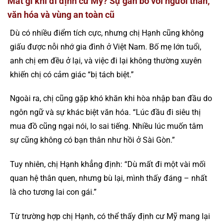
Mất gì khi đi định cư Mỹ? Sự gắn bó với người thân,
văn hóa và vùng an toàn cũ
Dù có nhiều điểm tích cực, nhưng chị Hạnh cũng không
giấu được nỗi nhớ gia đình ở Việt Nam. Bố mẹ lớn tuổi,
anh chị em đều ở lại, và việc đi lại không thường xuyên
khiến chị có cảm giác “bị tách biệt.”
Ngoài ra, chị cũng gặp khó khăn khi hòa nhập ban đầu do
ngôn ngữ và sự khác biệt văn hóa. “Lúc đầu đi siêu thị
mua đồ cũng ngại nói, lo sai tiếng. Nhiều lúc muốn tâm
sự cũng không có bạn thân như hồi ở Sài Gòn.”
Tuy nhiên, chị Hạnh khẳng định: “Dù mất đi một vài mối
quan hệ thân quen, nhưng bù lại, mình thấy đáng – nhất
là cho tương lai con gái.”
Từ trường hợp chị Hạnh, có thể thấy định cư Mỹ mang lại