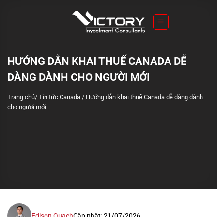
S
k
i
p
t
HƯỚNG DẪN KHAI THUẾ CANADA DỄ
o
DÀNG DÀNH CHO NGƯỜI MỚI
c
o
Trang chủ
/
Tin tức Canada
/
Hướng dẫn khai thuế Canada dễ dàng dành
n
cho người mới
t
e
n
t
Edison Quach
Cập nhật: 21/07/2026