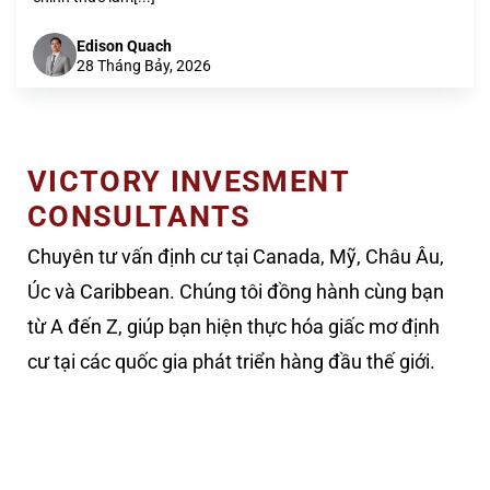
Edison Quach
28 Tháng Bảy, 2026
VICTORY INVESMENT
CONSULTANTS
Chuyên tư vấn định cư tại Canada, Mỹ, Châu Âu,
Úc và Caribbean. Chúng tôi đồng hành cùng bạn
từ A đến Z, giúp bạn hiện thực hóa giấc mơ định
cư tại các quốc gia phát triển hàng đầu thế giới.