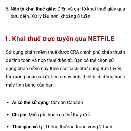
Nộp tờ khai thuế giấy
: Điền và gửi tờ khai thuế giấy qua
bưu điện. Xử lý lâu hơn, khoảng 8 tuần.
1. Khai thuế trực tuyến qua NETFILE
Sử dụng phần mềm thuế được CRA chính phủ chấp thuận
để tính toán và nộp thuế điện tử. Bạn có thể chọn sử
dụng phần mềm này theo các cách như dùng trực tuyến,
tải xuống hoặc cài đặt trên máy tính, thiết bị di động hoặc
máy tính bảng của bạn.
Ai có thể sử dụng
: Cư dân Canada
Chi phí
: Miễn phí hoặc có thể thay đổi
Thời gian xử lý
: Thông thường trong vòng 2 tuần