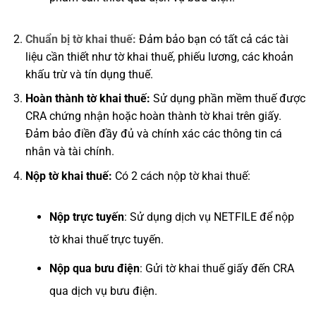
Chuẩn bị tờ khai thuế:
Đảm bảo bạn có tất cả các tài
liệu cần thiết như tờ khai thuế, phiếu lương, các khoản
khấu trừ và tín dụng thuế.
Hoàn thành tờ khai thuế:
Sử dụng phần mềm thuế được
CRA chứng nhận hoặc hoàn thành tờ khai trên giấy.
Đảm bảo điền đầy đủ và chính xác các thông tin cá
nhân và tài chính.
Nộp tờ khai thuế:
Có 2 cách nộp tờ khai thuế:
Nộp trực tuyến
: Sử dụng dịch vụ NETFILE để nộp
tờ khai thuế trực tuyến.
Nộp qua bưu điện
: Gửi tờ khai thuế giấy đến CRA
qua dịch vụ bưu điện.