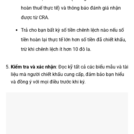
hoàn thuế thực tế) và thông báo đánh giá nhận
được từ CRA.
Trả cho bạn bất kỳ số tiền chênh lệch nào nếu số
tiền hoàn lại thực tế lớn hơn số tiền đã chiết khấu,
trừ khi chênh lệch ít hơn 10 đô la.
Kiểm tra và xác nhận
: Đọc kỹ tất cả các biểu mẫu và tài
liệu mà người chiết khấu cung cấp, đảm bảo bạn hiểu
và đồng ý với mọi điều trước khi ký.