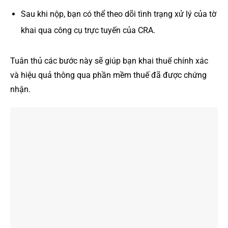
Sau khi nộp, bạn có thể theo dõi tình trạng xử lý của tờ
khai qua công cụ trực tuyến của CRA.
Tuân thủ các bước này sẽ giúp bạn khai thuế chính xác
và hiệu quả thông qua phần mềm thuế đã được chứng
nhận.