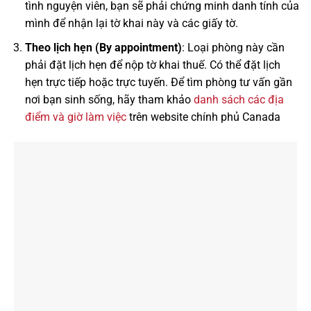
tình nguyện viên, bạn sẽ phải chứng minh danh tính của
mình để nhận lại tờ khai này và các giấy tờ.
Theo lịch hẹn (By appointment)
: Loại phòng này cần
phải đặt lịch hẹn để nộp tờ khai thuế. Có thể đặt lịch
hẹn trực tiếp hoặc trực tuyến. Để tìm phòng tư vấn gần
nơi bạn sinh sống, hãy tham khảo
danh sách các địa
điểm và giờ làm việc
trên website chính phủ Canada