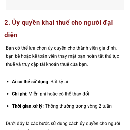
2. Ủy quyền khai thuế cho người đại
diện
Bạn có thể lựa chọn ủy quyền cho thành viên gia đình,
bạn bè hoặc kế toán viên thay mặt bạn hoàn tất thủ tục
thuế và truy cập tài khoản thuế của bạn.
Ai có thể sử dụng
: Bất kỳ ai
Chi phí
: Miễn phí hoặc có thể thay đổi
Thời gian xử lý:
Thông thường trong vòng 2 tuần
Dưới đây là các bước sử dụng cách ủy quyền cho người