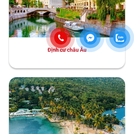
Định cư châu Âu