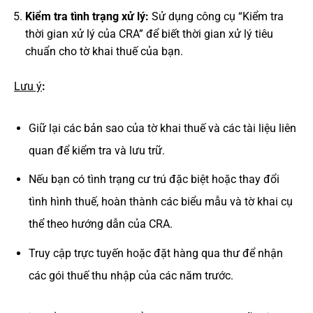
Kiểm tra tình trạng xử lý:
Sử dụng công cụ “Kiểm tra
thời gian xử lý của CRA” để biết thời gian xử lý tiêu
chuẩn cho tờ khai thuế của bạn.
Lưu ý
:
Giữ lại các bản sao của tờ khai thuế và các tài liệu liên
quan để kiểm tra và lưu trữ.
Nếu bạn có tình trạng cư trú đặc biệt hoặc thay đổi
tình hình thuế, hoàn thành các biểu mẫu và tờ khai cụ
thể theo hướng dẫn của CRA.
Truy cập trực tuyến hoặc đặt hàng qua thư để nhận
các gói thuế thu nhập của các năm trước.