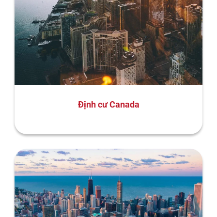
Định cư Canada