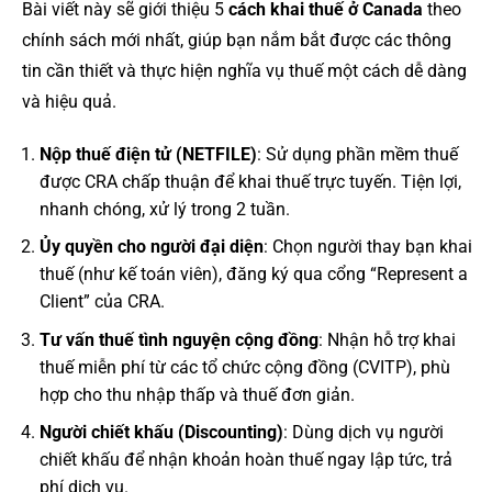
Bài viết này sẽ giới thiệu 5
cách khai thuế ở Canada
theo
chính sách mới nhất, giúp bạn nắm bắt được các thông
tin cần thiết và thực hiện nghĩa vụ thuế một cách dễ dàng
và hiệu quả.
Nộp thuế điện tử (NETFILE)
: Sử dụng phần mềm thuế
được CRA chấp thuận để khai thuế trực tuyến. Tiện lợi,
nhanh chóng, xử lý trong 2 tuần.
Ủy quyền cho người đại diện
: Chọn người thay bạn khai
thuế (như kế toán viên), đăng ký qua cổng “Represent a
Client” của CRA.
Tư vấn thuế tình nguyện cộng đồng
: Nhận hỗ trợ khai
thuế miễn phí từ các tổ chức cộng đồng (CVITP), phù
hợp cho thu nhập thấp và thuế đơn giản.
Người chiết khấu (Discounting)
: Dùng dịch vụ người
chiết khấu để nhận khoản hoàn thuế ngay lập tức, trả
phí dịch vụ.