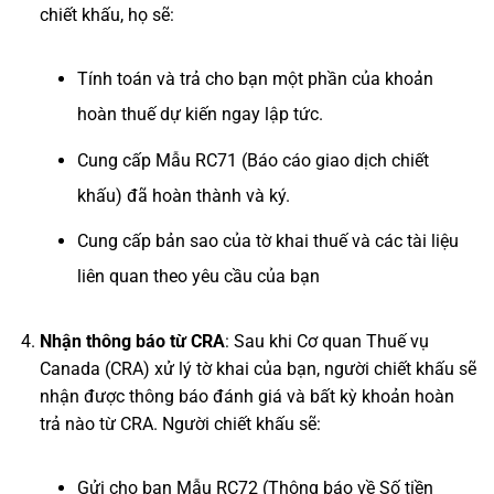
chiết khấu, họ sẽ:
Tính toán và trả cho bạn một phần của khoản
hoàn thuế dự kiến ngay lập tức.
Cung cấp Mẫu RC71 (Báo cáo giao dịch chiết
khấu) đã hoàn thành và ký.
Cung cấp bản sao của tờ khai thuế và các tài liệu
liên quan theo yêu cầu của bạn
Nhận thông báo từ CRA
: Sau khi Cơ quan Thuế vụ
Canada (CRA) xử lý tờ khai của bạn, người chiết khấu sẽ
nhận được thông báo đánh giá và bất kỳ khoản hoàn
trả nào từ CRA. Người chiết khấu sẽ:
Gửi cho bạn Mẫu RC72 (Thông báo về Số tiền