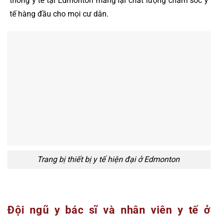
thống y tế tại Edmonton mang lại chất lượng chăm sóc y
tế hàng đầu cho mọi cư dân.
Trang bị thiết bị y tế hiện đại ở Edmonton
Đội ngũ y bác sĩ và nhân viên y tế ở