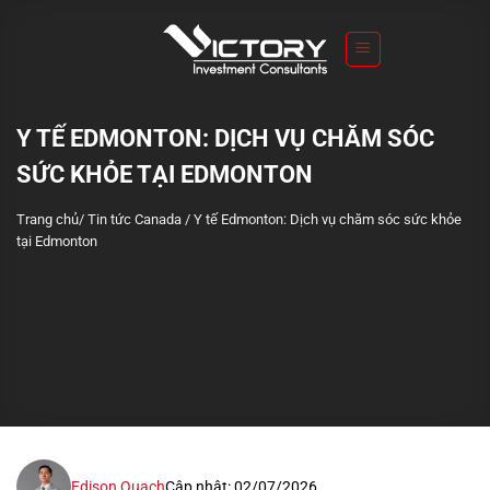
S
k
i
p
t
Y TẾ EDMONTON: DỊCH VỤ CHĂM SÓC
o
SỨC KHỎE TẠI EDMONTON
c
o
Trang chủ
/
Tin tức Canada
/
Y tế Edmonton: Dịch vụ chăm sóc sức khỏe
n
tại Edmonton
t
e
n
t
Edison Quach
Cập nhật: 02/07/2026