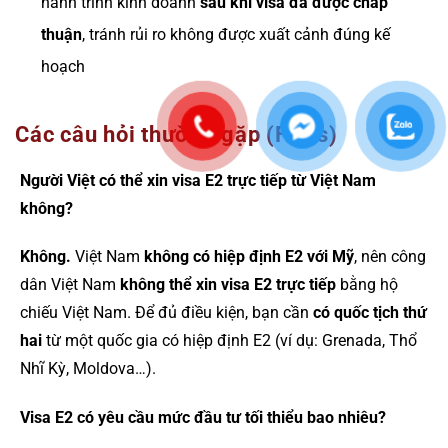
hành trình kinh doanh
sau khi visa đã được chấp
thuận
, tránh rủi ro không được xuất cảnh đúng kế
hoạch
Các câu hỏi thường gặp (FAQs)
Người Việt có thể xin visa E2 trực tiếp từ Việt Nam
không?
Không.
Việt Nam
không có hiệp định E2 với Mỹ
, nên công
dân Việt Nam
không thể xin visa E2 trực tiếp
bằng hộ
chiếu Việt Nam. Để đủ điều kiện, bạn cần
có quốc tịch thứ
hai
từ một quốc gia có hiệp định E2 (ví dụ: Grenada, Thổ
Nhĩ Kỳ, Moldova…).
Visa E2 có yêu cầu mức đầu tư tối thiểu bao nhiêu?