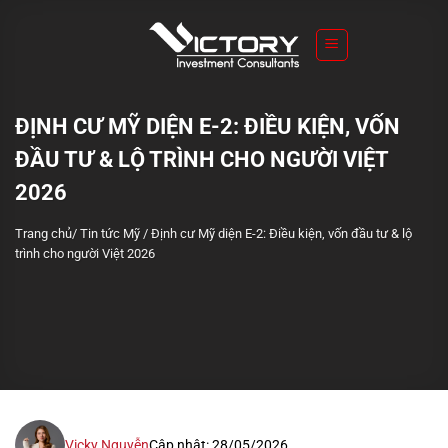
S
k
i
p
t
ĐỊNH CƯ MỸ DIỆN E-2: ĐIỀU KIỆN, VỐN
o
ĐẦU TƯ & LỘ TRÌNH CHO NGƯỜI VIỆT
c
o
2026
n
Trang chủ
/
Tin tức Mỹ
/
Định cư Mỹ diện E-2: Điều kiện, vốn đầu tư & lộ
t
trình cho người Việt 2026
e
n
t
Vicky Nguyễn
Cập nhật: 28/05/2026