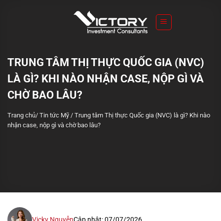
S
k
i
p
t
TRUNG TÂM THỊ THỰC QUỐC GIA (NVC)
o
LÀ GÌ? KHI NÀO NHẬN CASE, NỘP GÌ VÀ
c
o
CHỜ BAO LÂU?
n
Trang chủ
/
Tin tức Mỹ
/
Trung tâm Thị thực Quốc gia (NVC) là gì? Khi nào
t
nhận case, nộp gì và chờ bao lâu?
e
n
t
Vicky Nguyễn
Cập nhật: 07/07/2026