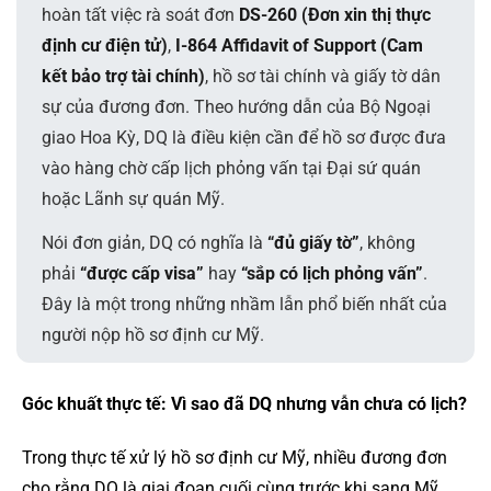
hoàn tất việc rà soát đơn
DS-260 (Đơn xin thị thực
định cư điện tử)
,
I-864 Affidavit of Support (Cam
kết bảo trợ tài chính)
, hồ sơ tài chính và giấy tờ dân
sự của đương đơn. Theo hướng dẫn của Bộ Ngoại
giao Hoa Kỳ, DQ là điều kiện cần để hồ sơ được đưa
vào hàng chờ cấp lịch phỏng vấn tại Đại sứ quán
hoặc Lãnh sự quán Mỹ.
Nói đơn giản, DQ có nghĩa là
“đủ giấy tờ”
, không
phải
“được cấp visa”
hay
“sắp có lịch phỏng vấn”
.
Đây là một trong những nhầm lẫn phổ biến nhất của
người nộp hồ sơ định cư Mỹ.
Góc khuất thực tế: Vì sao đã DQ nhưng vẫn chưa có lịch?
Trong thực tế xử lý hồ sơ định cư Mỹ, nhiều đương đơn
cho rằng DQ là giai đoạn cuối cùng trước khi sang Mỹ.