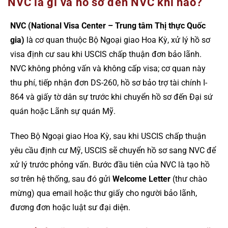
NVC là gì và hồ sơ đến NVC khi nào?
NVC (National Visa Center – Trung tâm Thị thực Quốc
gia)
là cơ quan thuộc Bộ Ngoại giao Hoa Kỳ, xử lý hồ sơ
visa định cư sau khi USCIS chấp thuận đơn bảo lãnh.
NVC không phỏng vấn và không cấp visa; cơ quan này
thu phí, tiếp nhận đơn DS-260, hồ sơ bảo trợ tài chính I-
864 và giấy tờ dân sự trước khi chuyển hồ sơ đến Đại sứ
quán hoặc Lãnh sự quán Mỹ.
Theo Bộ Ngoại giao Hoa Kỳ, sau khi USCIS chấp thuận
yêu cầu định cư Mỹ, USCIS sẽ chuyển hồ sơ sang NVC để
xử lý trước phỏng vấn. Bước đầu tiên của NVC là tạo hồ
sơ trên hệ thống, sau đó gửi
Welcome Letter
(thư chào
mừng) qua email hoặc thư giấy cho người bảo lãnh,
đương đơn hoặc luật sư đại diện.