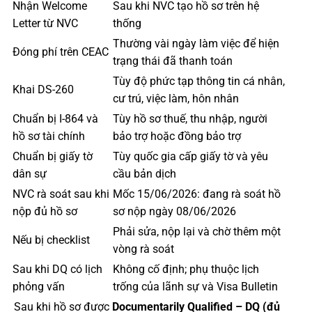
Nhận Welcome
Sau khi NVC tạo hồ sơ trên hệ
Letter từ NVC
thống
Thường vài ngày làm việc để hiện
Đóng phí trên CEAC
trạng thái đã thanh toán
Tùy độ phức tạp thông tin cá nhân,
Khai DS-260
cư trú, việc làm, hôn nhân
Chuẩn bị I-864 và
Tùy hồ sơ thuế, thu nhập, người
hồ sơ tài chính
bảo trợ hoặc đồng bảo trợ
Chuẩn bị giấy tờ
Tùy quốc gia cấp giấy tờ và yêu
dân sự
cầu bản dịch
NVC rà soát sau khi
Mốc 15/06/2026: đang rà soát hồ
nộp đủ hồ sơ
sơ nộp ngày 08/06/2026
Phải sửa, nộp lại và chờ thêm một
Nếu bị checklist
vòng rà soát
Sau khi DQ có lịch
Không cố định; phụ thuộc lịch
phỏng vấn
trống của lãnh sự và Visa Bulletin
Sau khi hồ sơ được
Documentarily Qualified – DQ (đủ