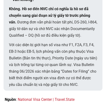
Không. Hồ sơ đến NVC chỉ có nghĩa là hồ sơ đã
chuyển sang giai đoạn xử lý giấy tờ trước phỏng
vấn.
Đương đơn vẫn phải hoàn tất phí, DS-260, I-864,
giấy tờ dân sự và chờ NVC xác nhận Documentarily
Qualified – DQ (hồ sơ đủ điều kiện giấy tờ).
Với các diện bị giới hạn số visa như F1, F2A, F3, F4,
EB-3 hoặc EB-5, lịch phỏng vấn còn phụ thuộc Visa
Bulletin (Bản tin thị thực), Priority Date (ngày ưu tiên)
và lịch trống tại từng cơ quan lãnh sự. Visa Bulletin
tháng 06/2026 xác nhận bảng “Dates for Filing” cho
biết thời điểm người xin visa định cư có thể được
yêu cầu chuẩn bị và nộp giấy tờ cho NVC.
Nguồn
:
National Visa Center | Travel.State