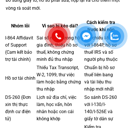
bổ sung giấy tờ, hồ sơ phải sửa, nộp lại và chờ thêm một
vòng rà soát mới.
Cách kiểm tra
Nhóm lỗi
Vì sao bị kéo dài?
trước khi nộp
I-864 Affidavit
Sai số người trong hộ
Đối chiếu I-864
of Support
gia đình, thiếu hồ sơ
với I-864P, hồ sơ
(Cam kết bảo
thuế, không chứng
thuế IRS và số
trợ tài chính)
minh đủ thu nhập
người phụ thuộc
Thiếu Tax Transcript,
Chuẩn bị hồ sơ
W-2, 1099, thư việc
thuế liên bang
Hồ sơ tài chính
làm hoặc bằng chứng
và tài liệu thu
thu nhập
nhập mới nhất
DS-260 (Đơn
Lịch sử địa chỉ, việc
So sánh DS-260
xin thị thực
làm, học vấn, hôn
với I-130/I-
định cư điện
nhân hoặc con cái
140/I-526E và
tử)
không khớp
giấy tờ dân sự
Kiểm tra