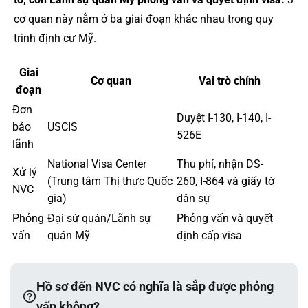
cơ quan này nằm ở ba giai đoạn khác nhau trong quy
trình định cư Mỹ.
Giai
Cơ quan
Vai trò chính
đoạn
Đơn
Duyệt I-130, I-140, I-
bảo
USCIS
526E
lãnh
National Visa Center
Thu phí, nhận DS-
Xử lý
(Trung tâm Thị thực Quốc
260, I-864 và giấy tờ
NVC
gia)
dân sự
Phỏng
Đại sứ quán/Lãnh sự
Phỏng vấn và quyết
vấn
quán Mỹ
định cấp visa
Hồ sơ đến NVC có nghĩa là sắp được phỏng
vấn không?