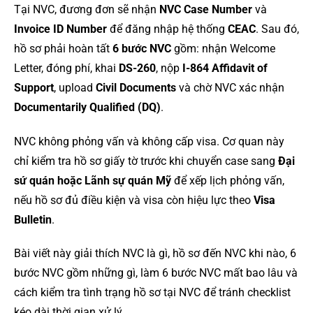
Tại NVC, đương đơn sẽ nhận
NVC Case Number
và
Invoice ID Number
để đăng nhập hệ thống
CEAC
. Sau đó,
hồ sơ phải hoàn tất
6 bước NVC
gồm: nhận Welcome
Letter, đóng phí, khai
DS-260
, nộp
I-864 Affidavit of
Support
, upload
Civil Documents
và chờ NVC xác nhận
Documentarily Qualified (DQ)
.
NVC không phỏng vấn và không cấp visa. Cơ quan này
chỉ kiểm tra hồ sơ giấy tờ trước khi chuyển case sang
Đại
sứ quán hoặc Lãnh sự quán Mỹ
để xếp lịch phỏng vấn,
nếu hồ sơ đủ điều kiện và visa còn hiệu lực theo
Visa
Bulletin
.
Bài viết này giải thích NVC là gì, hồ sơ đến NVC khi nào, 6
bước NVC gồm những gì, làm 6 bước NVC mất bao lâu và
cách kiểm tra tình trạng hồ sơ tại NVC để tránh checklist
kéo dài thời gian xử lý.