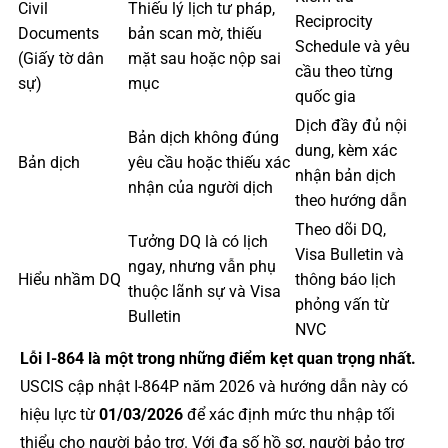
Civil
Thiếu lý lịch tư pháp,
Reciprocity
Documents
bản scan mờ, thiếu
Schedule và yêu
(Giấy tờ dân
mặt sau hoặc nộp sai
cầu theo từng
sự)
mục
quốc gia
Dịch đầy đủ nội
Bản dịch không đúng
dung, kèm xác
Bản dịch
yêu cầu hoặc thiếu xác
nhận bản dịch
nhận của người dịch
theo hướng dẫn
Theo dõi DQ,
Tưởng DQ là có lịch
Visa Bulletin và
ngay, nhưng vẫn phụ
Hiểu nhầm DQ
thông báo lịch
thuộc lãnh sự và Visa
phỏng vấn từ
Bulletin
NVC
Lỗi I-864 là một trong những điểm kẹt quan trọng nhất.
USCIS cập nhật I-864P năm 2026 và hướng dẫn này có
hiệu lực từ
01/03/2026
để xác định mức thu nhập tối
thiểu cho người bảo trợ. Với đa số hồ sơ, người bảo trợ