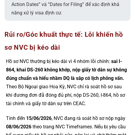
Action Dates” và “Dates for Filing” để xác định khả
năng xử lý visa định cư.
Rủi ro/Góc khuất thực tế: Lỗi khiến hồ
sơ NVC bị kéo dài
Hồ sơ NVC thường bị kéo dài vì 4 nhóm lỗi chính:
sai I-
864, khai DS-260 không khớp, nộp giấy tờ dân sự không
đúng chuẩn và hiểu nhầm DQ là sắp có lịch phỏng vấn.
Theo Bộ Ngoại giao Hoa Kỳ, NVC chỉ rà soát hồ sơ sau
khi đương đơn đã đóng đủ phí, nộp DS-260, I-864, hồ sơ
tài chính và giấy tờ dân sự trên CEAC.
Tính đến
15/06/2026
, NVC đang rà soát hồ sơ nộp ngày
08/06/2026
theo trang NVC Timeframes. Nếu bị yêu cầu