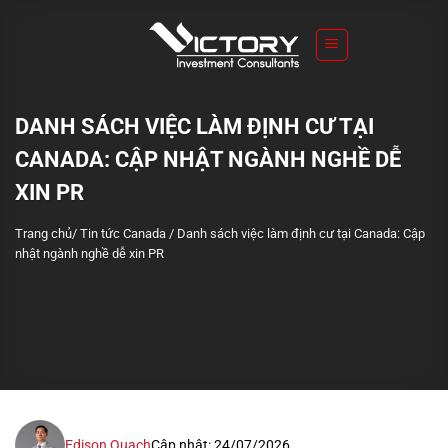
S
k
i
p
t
DANH SÁCH VIỆC LÀM ĐỊNH CƯ TẠI
o
CANADA: CẬP NHẬT NGÀNH NGHỀ DỄ
c
o
XIN PR
n
Trang chủ
/
Tin tức Canada
/
Danh sách việc làm định cư tại Canada: Cập
t
nhật ngành nghề dễ xin PR
e
n
t
Edison Quach
Cập nhật: 24/07/2026