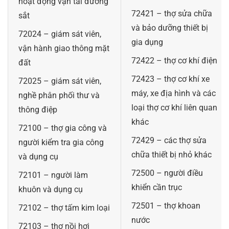
hoạt động vận tải đường
72421 – thợ sửa chữa
sắt
và bảo dưỡng thiết bị
72024 – giám sát viên,
gia dụng
vận hành giao thông mặt
72422 – thợ cơ khí điện
đất
72423 – thợ cơ khí xe
72025 – giám sát viên,
máy, xe địa hình và các
nghề phân phối thư và
loại thợ cơ khí liên quan
thông điệp
khác
72100 – thợ gia công và
72429 – các thợ sửa
người kiểm tra gia công
chữa thiết bị nhỏ khác
và dụng cụ
72500 – người điều
72101 – người làm
khiển cần trục
khuôn và dụng cụ
72501 – thợ khoan
72102 – thợ tấm kim loại
nước
72103 – thợ nồi hơi