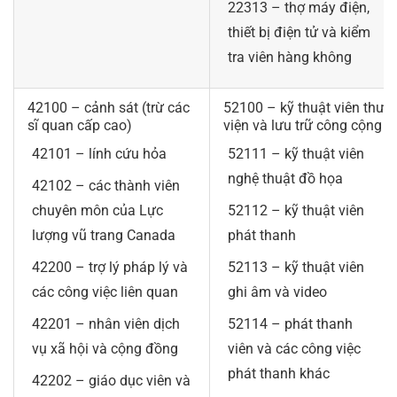
22313 – thợ máy điện,
thiết bị điện tử và kiểm
tra viên hàng không
42100 – cảnh sát (trừ các
52100 – kỹ thuật viên thư
sĩ quan cấp cao)
viện và lưu trữ công cộng
42101 – lính cứu hỏa
52111 – kỹ thuật viên
nghệ thuật đồ họa
42102 – các thành viên
chuyên môn của Lực
52112 – kỹ thuật viên
lượng vũ trang Canada
phát thanh
42200 – trợ lý pháp lý và
52113 – kỹ thuật viên
các công việc liên quan
ghi âm và video
42201 – nhân viên dịch
52114 – phát thanh
vụ xã hội và cộng đồng
viên và các công việc
phát thanh khác
42202 – giáo dục viên và