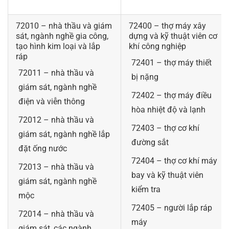
72010 – nhà thầu và giám
72400 – thợ máy xây
sát, ngành nghề gia công,
dựng và kỹ thuật viên cơ
tạo hình kim loại và lắp
khí công nghiệp
ráp
72401 – thợ máy thiết
72011 – nhà thầu và
bị nặng
giám sát, ngành nghề
72402 – thợ máy điều
điện và viễn thông
hòa nhiệt độ và lạnh
72012 – nhà thầu và
72403 – thợ cơ khí
giám sát, ngành nghề lắp
đường sắt
đặt ống nước
72404 – thợ cơ khí máy
72013 – nhà thầu và
bay và kỹ thuật viên
giám sát, ngành nghề
kiểm tra
mộc
72405 – người lắp ráp
72014 – nhà thầu và
máy
giám sát, các ngành