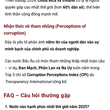
Theo Gallup 2024,
Costa Rica và Ireland
có tỷ lệ người
quyên góp cao nhất thế giới (hơn
60% dân số
), thể hiện
tinh thần cộng đồng mạnh mẽ.
Nhận thức về tham nhũng (Perceptions of
corruption)
Đây là yếu tố phản ánh
niềm tin của người dân vào sự
minh bạch của chính phủ và doanh nghiệp
.
Các nước Bắc Âu có mức tham nhũng thấp nhất toàn cầu
– ví dụ,
Đan Mạch, Phần Lan và Na Uy
luôn nằm trong
Top 5 chỉ số
Corruption Perceptions Index (CPI)
do
Transparency International
công bố.
FAQ – Câu hỏi thường gặp
1. Nước nào hạnh phúc nhất thế giới năm 2025?