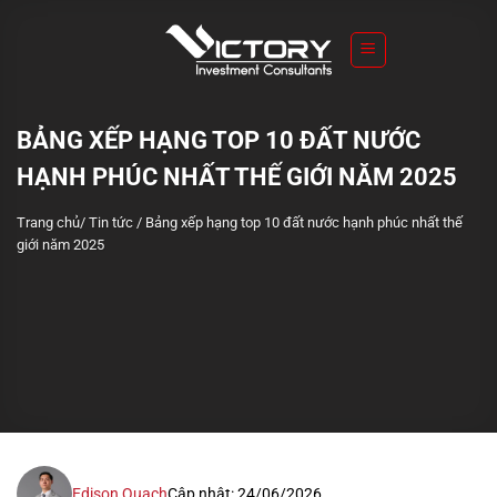
S
k
i
p
t
BẢNG XẾP HẠNG TOP 10 ĐẤT NƯỚC
o
HẠNH PHÚC NHẤT THẾ GIỚI NĂM 2025
c
o
Trang chủ
/
Tin tức
/
Bảng xếp hạng top 10 đất nước hạnh phúc nhất thế
n
giới năm 2025
t
e
n
t
Edison Quach
Cập nhật: 24/06/2026