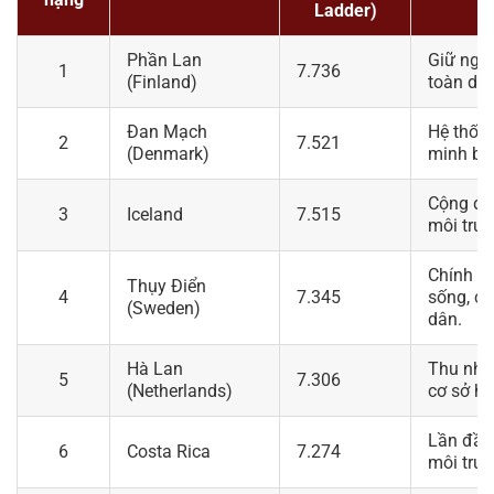
Ladder)
Phần Lan
Giữ ngôi
1
7.736
(Finland)
toàn dân
Đan Mạch
Hệ thống
2
7.521
(Denmark)
minh bạc
Cộng đồn
3
Iceland
7.515
môi trườ
Chính s
Thụy Điển
4
7.345
sống, c
(Sweden)
dân.
Hà Lan
Thu nhập
5
7.306
(Netherlands)
cơ sở hạ
Lần đầu 
6
Costa Rica
7.274
môi trườ