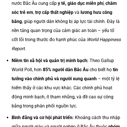
nước Bắc Âu cung cấp
y tế, giáo dục miễn phí
,
chăm
sóc trẻ em
,
trợ cấp thất nghiệp
và
lương hưu công
bằng
, giúp người dân không bị áp lực tài chính. Đây là
nền tảng quan trọng của cảm giác an toàn – yếu tố
cốt lõi trong thước đo hạnh phúc của
World Happiness
Report
.
Niềm tin xã hội và quản trị minh bạch:
Theo Gallup
World Poll, hơn
85% người dân Bắc Âu
cho biết họ
tin
tưởng vào chính phủ và người xung quanh
– một tỷ lệ
hiếm thấy ở các khu vực khác. Các chính phủ hoạt
động minh bạch, ít tham nhũng, và đề cao sự công
bằng trong phân phối nguồn lực.
Bình đẳng và cơ hội phát triển:
Khoảng cách thu nhập
giữa người giàu và người nghèo ở Bắc Âu thuộc
nhóm