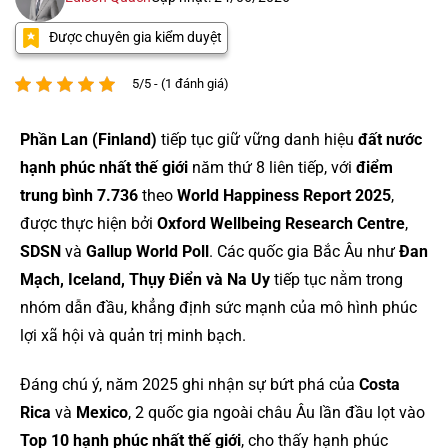
Được chuyên gia kiểm duyệt
5/5 - (1 đánh giá)
Phần Lan (Finland)
tiếp tục giữ vững danh hiệu
đất nước
hạnh phúc nhất thế giới
năm thứ 8 liên tiếp, với
điểm
trung bình 7.736
theo
World Happiness Report 2025
,
được thực hiện bởi
Oxford Wellbeing Research Centre
,
SDSN
và
Gallup World Poll
. Các quốc gia Bắc Âu như
Đan
Mạch, Iceland, Thụy Điển và Na Uy
tiếp tục nằm trong
nhóm dẫn đầu, khẳng định sức mạnh của mô hình phúc
lợi xã hội và quản trị minh bạch.
Đáng chú ý, năm 2025 ghi nhận sự bứt phá của
Costa
Rica
và
Mexico
, 2 quốc gia ngoài châu Âu lần đầu lọt vào
Top 10 hạnh phúc nhất thế giới
, cho thấy hạnh phúc