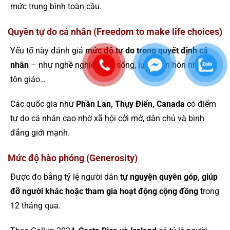
mức trung bình toàn cầu.
Quyền tự do cá nhân (Freedom to make life choices)
Yếu tố này đánh giá
mức độ tự do trong quyết định cá
nhân
– như nghề nghiệp, nơi sống, lựa chọn hôn nhân,
tôn giáo…
Các quốc gia như
Phần Lan, Thụy Điển, Canada
có điểm
tự do cá nhân cao nhờ xã hội cởi mở, dân chủ và bình
đẳng giới mạnh.
Mức độ hào phóng (Generosity)
Được đo bằng tỷ lệ người dân
tự nguyện quyên góp, giúp
đỡ người khác hoặc tham gia hoạt động cộng đồng
trong
12 tháng qua.